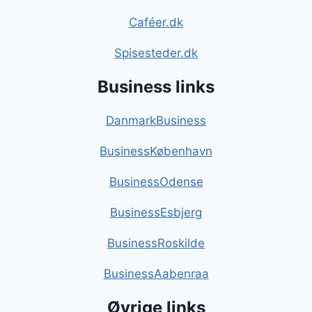
Caféer.dk
Spisesteder.dk
Business links
DanmarkBusiness
BusinessKøbenhavn
BusinessOdense
BusinessEsbjerg
BusinessRoskilde
BusinessAabenraa
Øvrige links