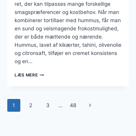
ret, der kan tilpasses mange forskellige
smagspræferencer og kostbehov. Når man
kombinerer tortillaer med hummus, får man
en sund og velsmagende frokostmulighed,
der er både mættende og nærende.
Hummus, lavet af kikærter, tahini, olivenolie
og citronsaft, tilføjer en cremet konsistens
og en…
TORTILLA
LÆS MERE
OPSKRIFT
TIL
FROKOST
MED
Side
Næste
1
2
3
…
48
HUMMUS
navigation
side