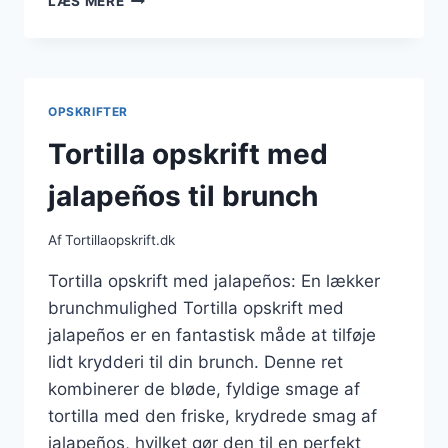
LÆS MERE
OPSKRIFT
MED
KRYDDERI
OG
KRYDDERURTER
OPSKRIFTER
Tortilla opskrift med
jalapeños til brunch
Af
Tortillaopskrift.dk
Tortilla opskrift med jalapeños: En lækker
brunchmulighed Tortilla opskrift med
jalapeños er en fantastisk måde at tilføje
lidt krydderi til din brunch. Denne ret
kombinerer de bløde, fyldige smage af
tortilla med den friske, krydrede smag af
jalapeños, hvilket gør den til en perfekt