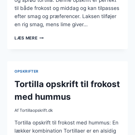
og sprød tortilla. Denne opskrift er perfekt
til både frokost og middag og kan tilpasses
efter smag og præferencer. Laksen tilføjer
en rig smag, mens lime giver…
TORTILLA
LÆS MERE
OPSKRIFT
MED
LAKS
OG
LIME
OPSKRIFTER
Tortilla opskrift til frokost
med hummus
Af
Tortillaopskrift.dk
Tortilla opskrift til frokost med hummus: En
lækker kombination Tortillaer er en alsidig