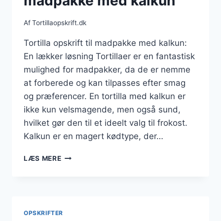
madpakke med kalkun
Af
Tortillaopskrift.dk
Tortilla opskrift til madpakke med kalkun:
En lækker løsning Tortillaer er en fantastisk
mulighed for madpakker, da de er nemme
at forberede og kan tilpasses efter smag
og præferencer. En tortilla med kalkun er
ikke kun velsmagende, men også sund,
hvilket gør den til et ideelt valg til frokost.
Kalkun er en magert kødtype, der…
TORTILLA
LÆS MERE
OPSKRIFT
TIL
MADPAKKE
MED
KALKUN
OPSKRIFTER