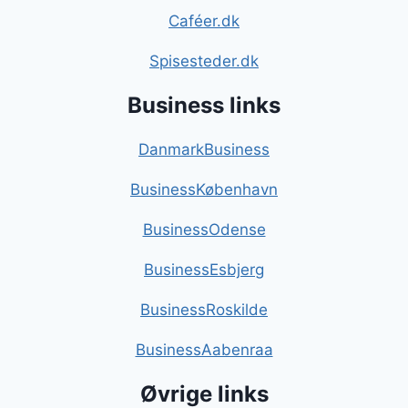
Caféer.dk
Spisesteder.dk
Business links
DanmarkBusiness
BusinessKøbenhavn
BusinessOdense
BusinessEsbjerg
BusinessRoskilde
BusinessAabenraa
Øvrige links