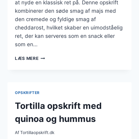
at nyde en klassisk ret på. Denne opskrift
kombinerer den søde smag af majs med
den cremede og fyldige smag af
cheddarost, hvilket skaber en uimodståelig
ret, der kan serveres som en snack eller
som en…
TORTILLA
LÆS MERE
OPSKRIFT
MED
MAJS
OG
CHEDDAROST
OPSKRIFTER
Tortilla opskrift med
quinoa og hummus
Af
Tortillaopskrift.dk