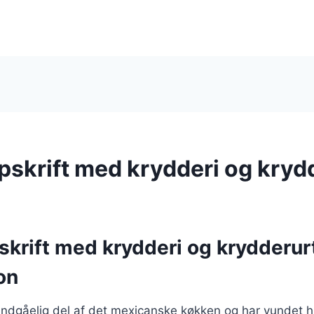
opskrift med krydderi og kryd
pskrift med krydderi og krydderur
on
uundgåelig del af det mexicanske køkken og har vundet h