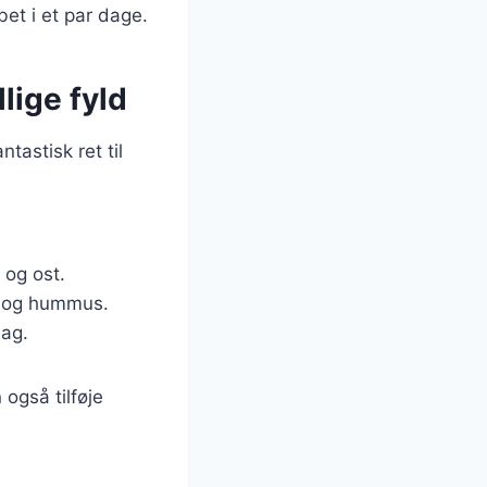
et i et par dage.
llige fyld
tastisk ret til
 og ost.
r og hummus.
mag.
også tilføje