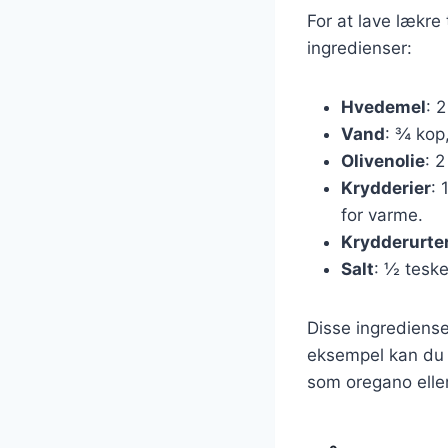
For at lave lækre
ingredienser:
Hvedemel
: 
Vand
: ¾ kop
Olivenolie
: 
Krydderier
: 
for varme.
Krydderurte
Salt
: ½ tesk
Disse ingrediense
eksempel kan du e
som oregano eller