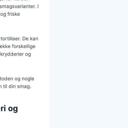
 smagsvarianter. I
 og friske
tortillaer. De kan
ække forskellige
 krydderier og
etoden og nogle
n til din smag.
ri og