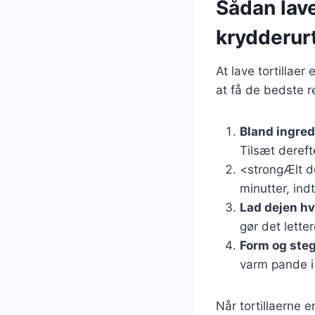
Sådan lave
krydderur
At lave tortillaer
at få de bedste r
Bland ingre
Tilsæt dereft
<strongÆlt de
minutter, indt
Lad dejen hv
gør det letter
Form og steg
varm pande i 
Når tortillaerne 