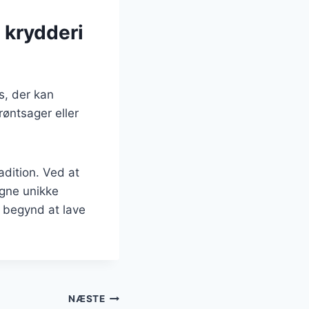
 krydderi
s, der kan
øntsager eller
radition. Ved at
egne unikke
g begynd at lave
NÆSTE