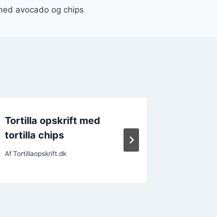
t med avocado og chips
Tortilla opskrift med
Tortill
tortilla chips
krydde
Af
Tortillaopskrift.dk
Af
Tortillao