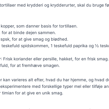
 tortillaer med krydderi og krydderurter, skal du bruge f
2 kopper, som danner basis for tortillaen.
, for at binde dejen sammen.
2 spsk, for at give smag og blødhed.
1 teskefuld spidskommen, 1 teskefuld paprika og ½ teskef
r
: Frisk koriander eller persille, hakket, for en frisk smag.
efuld, for at fremhæve smagen.
r kan varieres alt efter, hvad du har hjemme, og hvad d
ksperimentere med forskellige typer mel eller tilføje a
 timian for at give en unik smag.