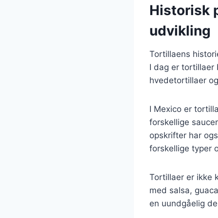
Historisk 
udvikling
Tortillaens histor
I dag er tortillae
hvedetortillaer og
I Mexico er torti
forskellige saucer
opskrifter har og
forskellige typer o
Tortillaer er ikk
med salsa, guacam
en uundgåelig de