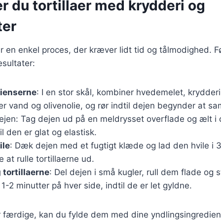
r du tortillaer med krydderi og
ter
 er en enkel proces, der kræver lidt tid og tålmodighed. Fø
esultater:
dienserne
: I en stor skål, kombiner hvedemelet, krydderi
er vand og olivenolie, og rør indtil dejen begynder at sa
jen: Tag dejen ud på en meldrysset overflade og ælt i 
il den er glat og elastisk.
ile
: Dæk dejen med et fugtigt klæde og lad den hvile i 3
e at rulle tortillaerne ud.
 tortillaerne
: Del dejen i små kugler, rull dem flade og
1-2 minutter på hver side, indtil de er let gyldne.
er færdige, kan du fylde dem med dine yndlingsingredie