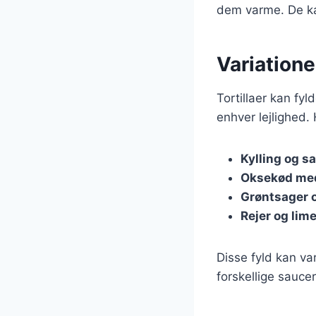
dem varme. De ka
Variatione
Tortillaer kan fyl
enhver lejlighed.
Kylling og s
Oksekød me
Grøntsager
Rejer og lim
Disse fyld kan va
forskellige sauc