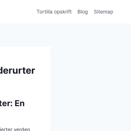
Tortilla opskrift
Blog
Sitemap
derurter
ter: En
jerter verden