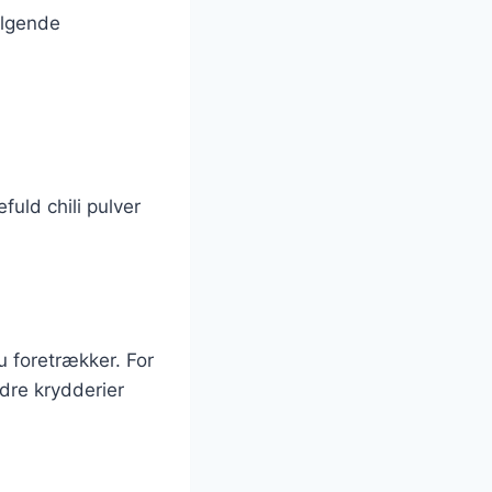
ølgende
uld chili pulver
u foretrækker. For
ndre krydderier