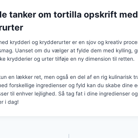
e tanker om tortilla opskrift med
rurter
r med krydderi og krydderurter er en sjov og kreativ proce
smag. Uanset om du vælger at fylde dem med kylling, gr
ske krydderier og urter tilføje en ny dimension til retten.
 kun en lækker ret, men også en del af en rig kulinarisk t
ed forskellige ingredienser og fyld kan du skabe dine 
ser til enhver lejlighed. Så tag fat i dine ingredienser o
er i dag!
gation