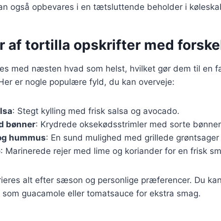
n også opbevares i en tætsluttende beholder i køleskab
r af tortilla opskrifter med forske
des med næsten hvad som helst, hvilket gør dem til en fan
 Her er nogle populære fyld, du kan overveje:
alsa
: Stegt kylling med frisk salsa og avocado.
d bønner
: Krydrede oksekødsstrimler med sorte bønner
 og hummus
: En sund mulighed med grillede grøntsage
e
: Marinerede rejer med lime og koriander for en frisk s
rieres alt efter sæson og personlige præferencer. Du kan 
er som guacamole eller tomatsauce for ekstra smag.