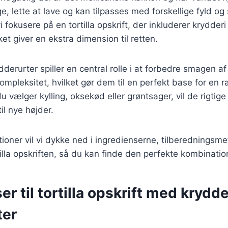
ge, lette at lave og kan tilpasses med forskellige fyld og
vi fokusere på en tortilla opskrift, der inkluderer krydderi
ket giver en ekstra dimension til retten.
derurter spiller en central rolle i at forbedre smagen af 
kompleksitet, hvilket gør dem til en perfekt base for en r
 vælger kylling, oksekød eller grøntsager, vil de rigtige
til nye højder.
tioner vil vi dykke ned i ingredienserne, tilberedningsm
tilla opskriften, så du kan finde den perfekte kombinatio
er til tortilla opskrift med krydde
ter