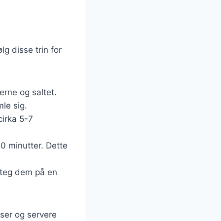
lg disse trin for
erne og saltet.
mle sig.
cirka 5-7
0 minutter. Dette
 steg dem på en
nser og servere