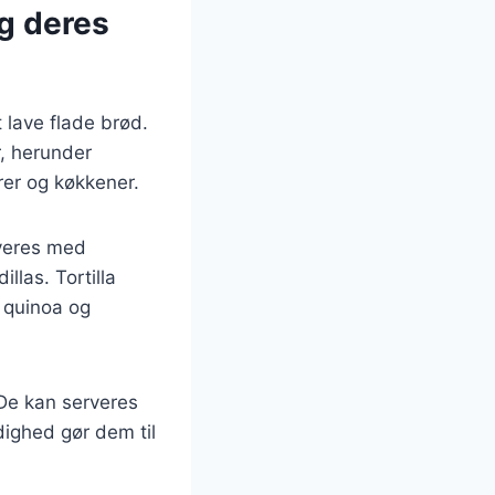
og deres
t lave flade brød.
r, herunder
urer og køkkener.
rveres med
llas. Tortilla
m quinoa og
 De kan serveres
dighed gør dem til