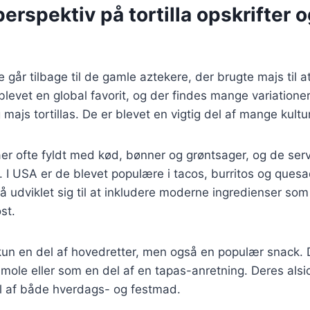
perspektiv på tortilla opskrifter 
ie går tilbage til de gamle aztekere, der brugte majs til a
r blevet en global favorit, og der findes mange variatione
 majs tortillas. De er blevet en vigtig del af mange kult
llaer ofte fyldt med kød, bønner og grøntsager, og de se
. I USA er de blevet populære i tacos, burritos og quesadi
så udviklet sig til at inkludere moderne ingredienser so
st.
e kun en del af hovedretter, men også en populær snack.
ole eller som en del af en tapas-anretning. Deres alsi
l af både hverdags- og festmad.