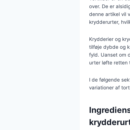
over. De er alsidi
denne artikel vil 
krydderurter, hvil
Krydderier og kryd
tilføje dybde og 
fyld. Uanset om du
urter løfte retten 
I de følgende sek
variationer af tor
Ingrediens
krydderur