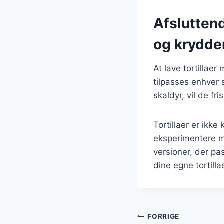
Afsluttend
og krydde
At lave tortillae
tilpasses enhver 
skaldyr, vil de fri
Tortillaer er ikke
eksperimentere m
versioner, der pas
dine egne tortilla
Indlægsnavi
FORRIGE