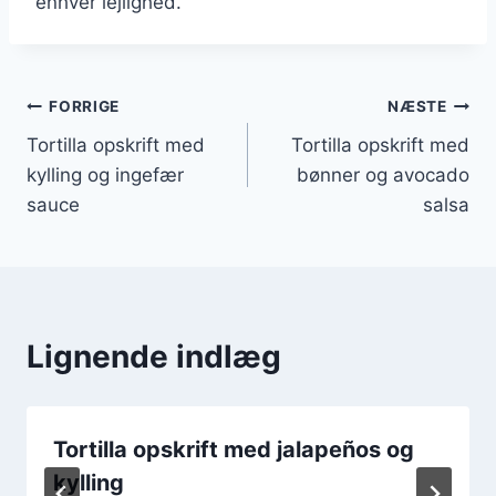
enhver lejlighed.
Indlægsnavigation
FORRIGE
NÆSTE
Tortilla opskrift med
Tortilla opskrift med
kylling og ingefær
bønner og avocado
sauce
salsa
Lignende indlæg
Tortilla opskrift med jalapeños og
kylling