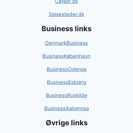
Caféer.dk
Spisesteder.dk
Business links
DanmarkBusiness
BusinessKøbenhavn
BusinessOdense
BusinessEsbjerg
BusinessRoskilde
BusinessAabenraa
Øvrige links