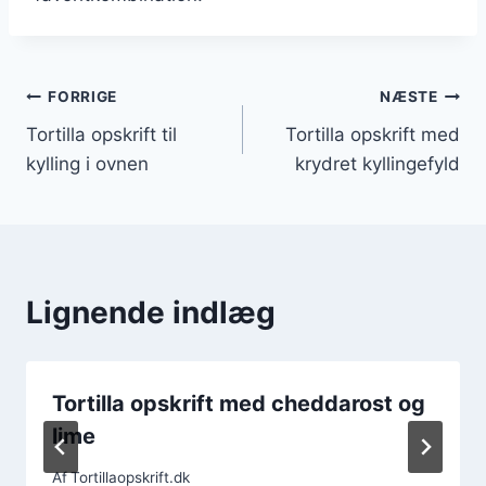
Indlægsnavigation
FORRIGE
NÆSTE
Tortilla opskrift til
Tortilla opskrift med
kylling i ovnen
krydret kyllingefyld
Lignende indlæg
Tortilla opskrift med cheddarost og
lime
Af
Tortillaopskrift.dk