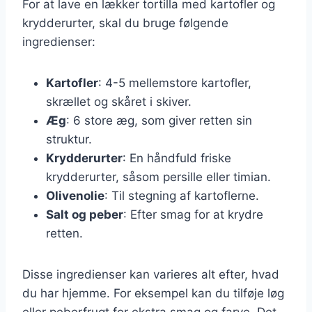
For at lave en lækker tortilla med kartofler og
krydderurter, skal du bruge følgende
ingredienser:
Kartofler
: 4-5 mellemstore kartofler,
skrællet og skåret i skiver.
Æg
: 6 store æg, som giver retten sin
struktur.
Krydderurter
: En håndfuld friske
krydderurter, såsom persille eller timian.
Olivenolie
: Til stegning af kartoflerne.
Salt og peber
: Efter smag for at krydre
retten.
Disse ingredienser kan varieres alt efter, hvad
du har hjemme. For eksempel kan du tilføje løg
eller peberfrugt for ekstra smag og farve. Det