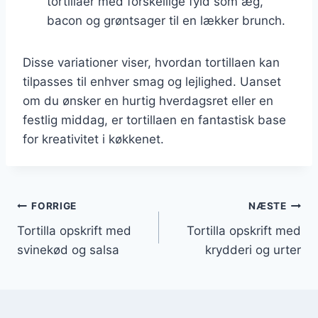
tortillaer med forskellige fyld som æg,
bacon og grøntsager til en lækker brunch.
Disse variationer viser, hvordan tortillaen kan
tilpasses til enhver smag og lejlighed. Uanset
om du ønsker en hurtig hverdagsret eller en
festlig middag, er tortillaen en fantastisk base
for kreativitet i køkkenet.
Indlægsnavigation
FORRIGE
NÆSTE
Tortilla opskrift med
Tortilla opskrift med
svinekød og salsa
krydderi og urter