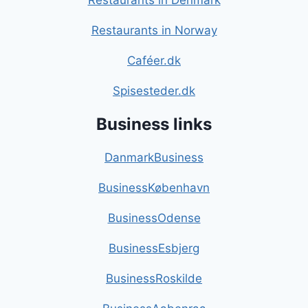
Restaurants in Denmark
Restaurants in Norway
Caféer.dk
Spisesteder.dk
Business links
DanmarkBusiness
BusinessKøbenhavn
BusinessOdense
BusinessEsbjerg
BusinessRoskilde