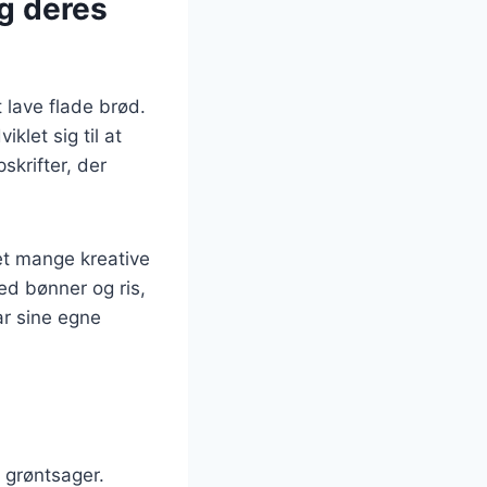
og deres
t lave flade brød.
klet sig til at
skrifter, der
ået mange kreative
med bønner og ris,
ar sine egne
r grøntsager.