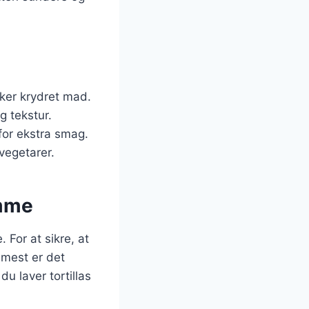
sker krydret mad.
g tekstur.
for ekstra smag.
vegetarer.
emme
 For at sikre, at
emmest er det
du laver tortillas