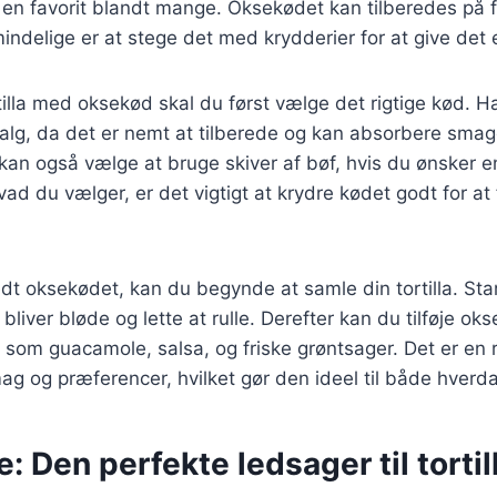
il en favorit blandt mange. Oksekødet kan tilberedes på 
ndelige er at stege det med krydderier for at give det
rtilla med oksekød skal du først vælge det rigtige kød. 
alg, da det er nemt at tilberede og kan absorbere smag
kan også vælge at bruge skiver af bøf, hvis du ønsker e
vad du vælger, er det vigtigt at krydre kødet godt for a
edt oksekødet, kan du begynde at samle din tortilla. St
e bliver bløde og lette at rulle. Derefter kan du tilføje o
 som guacamole, salsa, og friske grøntsager. Det er en r
mag og præferencer, hvilket gør den ideel til både hverda
 Den perfekte ledsager til tortil