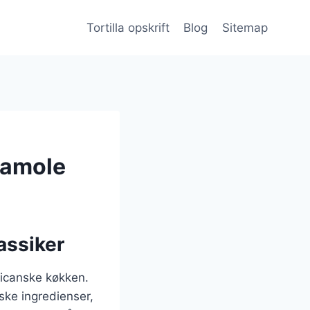
Tortilla opskrift
Blog
Sitemap
camole
assiker
xicanske køkken.
ske ingredienser,