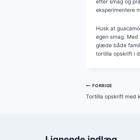
efter smag og præ
eksperimentere med
Husk at guacamole
egen smag. Med de 
glæde både famili
tortilla opskrift i 
Indlægsnavi
FORRIGE
Tortilla opskrift med 
Lignende indlæg