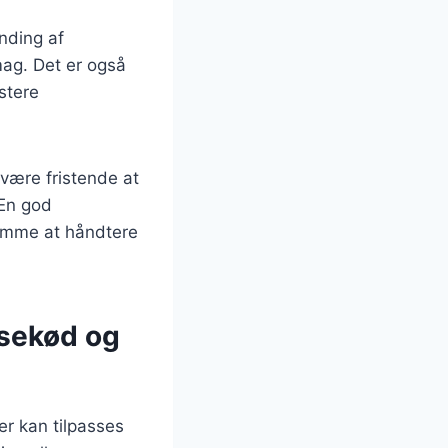
anding af
mag. Det er også
stere
 være fristende at
 En god
 nemme at håndtere
ksekød og
er kan tilpasses