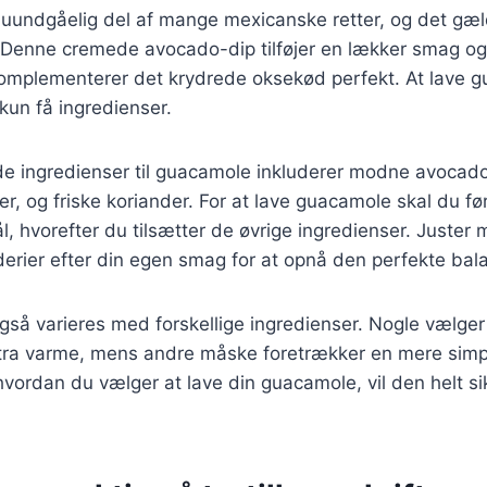
uundgåelig del af mange mexicanske retter, og det gæl
er. Denne cremede avocado-dip tilføjer en lækker smag o
komplementerer det krydrede oksekød perfekt. At lave 
kun få ingredienser.
 ingredienser til guacamole inkluderer modne avocados
er, og friske koriander. For at lave guacamole skal du f
l, hvorefter du tilsætter de øvrige ingredienser. Juste
derier efter din egen smag for at opnå den perfekte bal
å varieres med forskellige ingredienser. Nogle vælger 
stra varme, mens andre måske foretrækker en mere simp
vordan du vælger at lave din guacamole, vil den helt sik