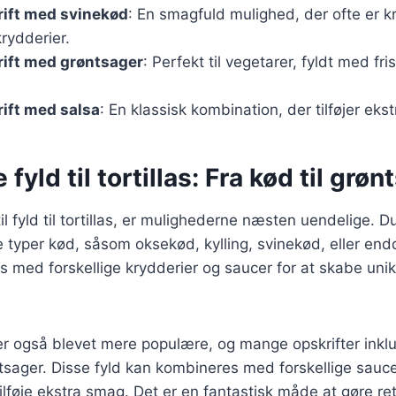
krift med svinekød
: En smagfuld mulighed, der ofte er 
rydderier.
krift med grøntsager
: Perfekt til vegetarer, fyldt med fr
rift med salsa
: En klassisk kombination, der tilføjer eks
 fyld til tortillas: Fra kød til grø
l fyld til tortillas, er mulighederne næsten uendelige. 
e typer kød, såsom oksekød, kylling, svinekød, eller end
s med forskellige krydderier og saucer for at skabe uni
er også blevet mere populære, og mange opskrifter inkl
øntsager. Disse fyld kan kombineres med forskellige sa
 tilføje ekstra smag. Det er en fantastisk måde at gøre r