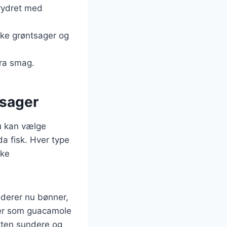
krydret med
iske grøntsager og
tra smag.
ntsager
Du kan vælge
da fisk. Hver type
kke
uderer nu bønner,
ucer som guacamole
etten sundere og