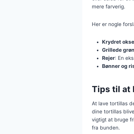
mere farverig.
Her er nogle forsl
Krydret oks
Grillede grø
Rejer
: En ek
Bønner og ri
Tips til a
At lave tortillas 
dine tortillas bli
vigtigt at bruge f
fra bunden.