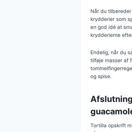
Når du tilbereder
krydderier som sp
en god idé at sma
krydderierne efte
Endelig, når du s
tilføje masser af
tommelfingerregel
og spise.
Afslutning
guacamol
Tortilla opskrift