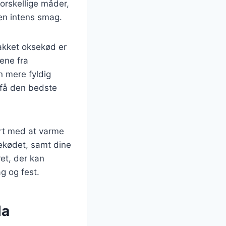
forskellige måder,
 en intens smag.
Hakket oksekød er
ene fra
n mere fyldig
t få den bedste
art med at varme
ksekødet, samt dine
et, der kan
g og fest.
la