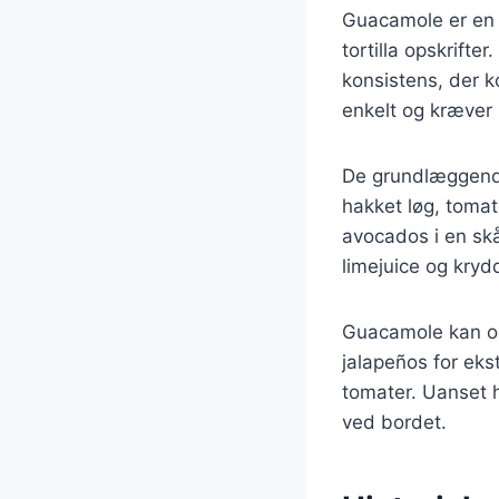
Guacamole er en 
tortilla opskrift
konsistens, der 
enkelt og kræver 
De grundlæggende
hakket løg, tomat
avocados i en skå
limejuice og kryd
Guacamole kan ogs
jalapeños for ek
tomater. Uanset h
ved bordet.