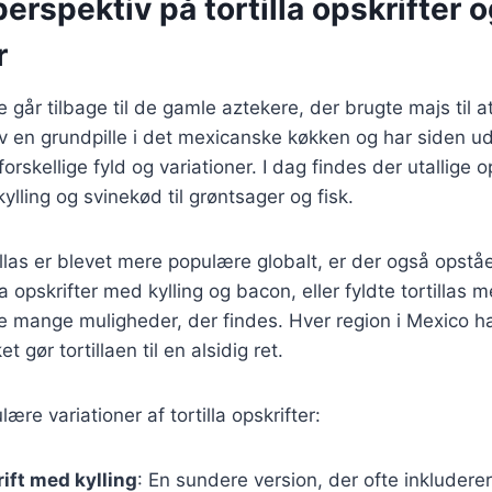
perspektiv på tortilla opskrifter 
r
ie går tilbage til de gamle aztekere, der brugte majs til a
ev en grundpille i det mexicanske køkken og har siden udvi
rskellige fyld og variationer. I dag findes der utallige op
 kylling og svinekød til grøntsager og fisk.
tillas er blevet mere populære globalt, er der også opst
lla opskrifter med kylling og bacon, eller fyldte tortillas 
de mange muligheder, der findes. Hver region i Mexico h
et gør tortillaen til en alsidig ret.
ære variationer af tortilla opskrifter:
rift med kylling
: En sundere version, der ofte inkludere