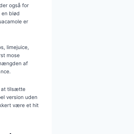
der også for
g en blød
guacamole er
, limejuice,
ørst mose
r mængden af
ance.
at tilsætte
el version uden
kert være et hit