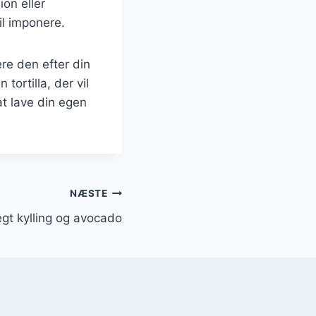
on eller
il imponere.
re den efter din
tortilla, der vil
at lave din egen
NÆSTE
tegt kylling og avocado