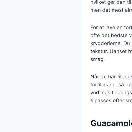
hvilket gør den t
men det mest almi
For at lave en to
ofte det bedste v
krydderierne. Du 
tekstur. Uanset h
smag.
Når du har tilber
tortillas op, så d
yndlings toppings
tilpasses efter s
Guacamole: