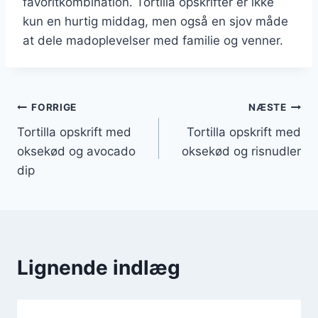
favoritkombination. Tortilla opskrifter er ikke
kun en hurtig middag, men også en sjov måde
at dele madoplevelser med familie og venner.
Indlægsnavigation
FORRIGE
NÆSTE
Tortilla opskrift med
Tortilla opskrift med
oksekød og avocado
oksekød og risnudler
dip
Lignende indlæg