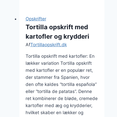
opskrift
til
taco
Opskrifter
aften
Tortilla opskrift med
hjemme
kartofler og krydderi
Af
Tortillaopskrift.dk
Tortilla opskrift med kartofler: En
lækker variation Tortilla opskrift
med kartofler er en populær ret,
der stammer fra Spanien, hvor
den ofte kaldes “tortilla española”
eller “tortilla de patatas”. Denne
ret kombinerer de bløde, cremede
kartofler med æg og krydderier,
hvilket skaber en lækker og