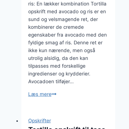
ris: En lækker kombination Tortilla
opskrift med avocado og ris er en
sund og velsmagende ret, der
kombinerer de cremede
egenskaber fra avocado med den
fyldige smag af ris. Denne ret er
ikke kun nærende, men også
utrolig alsidig, da den kan
tilpasses med forskellige
ingredienser og krydderier.
Avocadoen tilføjer…
Tortilla
Læs mere
opskrift
med
avocado
Opskrifter
og