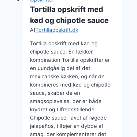
bedre
Tortilla opskrift med
end
kød og chipotle sauce
brunchbuffet
Af
Tortillaopskrift.dk
Tortilla opskrift med kød og
chipotle sauce: En lækker
kombination Tortilla opskrifter er
en uundgåelig del af det
mexicanske køkken, og når de
kombineres med kød og chipotle
sauce, skaber de en
smagsoplevelse, der er både
krydret og tilfredsstillende.
Chipotle sauce, lavet af røgede
jalapeños, tilføjer en dybde af
smag, der komplementerer det