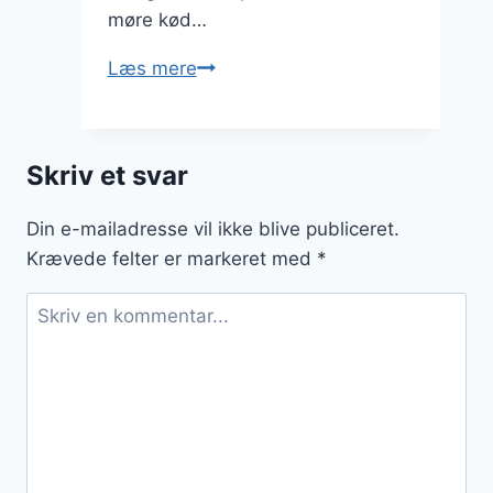
møre kød…
Tortilla
Læs mere
opskrift
med
kød
Skriv et svar
og
chipotle
Din e-mailadresse vil ikke blive publiceret.
sauce
Krævede felter er markeret med
*