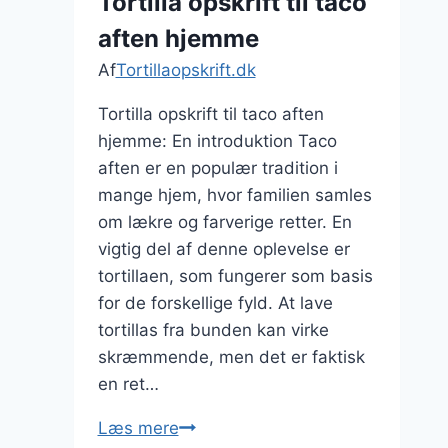
Tortilla opskrift til taco
ris
aften hjemme
Af
Tortillaopskrift.dk
Tortilla opskrift til taco aften
hjemme: En introduktion Taco
aften er en populær tradition i
mange hjem, hvor familien samles
om lækre og farverige retter. En
vigtig del af denne oplevelse er
tortillaen, som fungerer som basis
for de forskellige fyld. At lave
tortillas fra bunden kan virke
skræmmende, men det er faktisk
en ret…
Tortilla
Læs mere