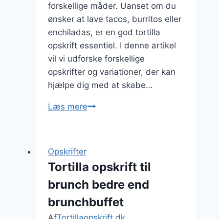
forskellige måder. Uanset om du
ønsker at lave tacos, burritos eller
enchiladas, er en god tortilla
opskrift essentiel. I denne artikel
vil vi udforske forskellige
opskrifter og variationer, der kan
hjælpe dig med at skabe…
Tortilla
Læs mere
opskrift
til
mexicansk
Opskrifter
middag
Tortilla opskrift til
derhjemme
brunch bedre end
brunchbuffet
Af
Tortillaopskrift.dk