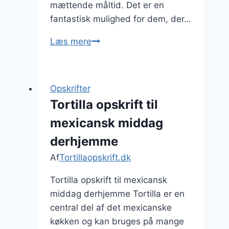
mættende måltid. Det er en
fantastisk mulighed for dem, der…
Tortilla
Læs mere
opskrift
med
kartofler
Opskrifter
og
Tortilla opskrift til
krydderi
mexicansk middag
derhjemme
Af
Tortillaopskrift.dk
Tortilla opskrift til mexicansk
middag derhjemme Tortilla er en
central del af det mexicanske
køkken og kan bruges på mange