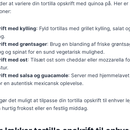
r at variere din tortilla opskrift med quinoa på. Her e
oner:
rift med kylling
: Fyld tortillas med grillet kylling, salat 
ag.
krift med grøntsager
: Brug en blanding af friske grønts
øg og spinat for en sund vegetarisk mulighed.
rift med ost
: Tilsæt ost som cheddar eller mozzarella f
tur.
krift med salsa og guacamole
: Server med hjemmelavet
r en autentisk mexicansk oplevelse.
gør det muligt at tilpasse din tortilla opskrift til enhver l
n hurtig frokost eller en festlig middag.