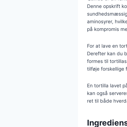
Denne opskrift ko
sundhedsmæssige f
aminosyrer, hvilke
på kompromis m
For at lave en tor
Derefter kan du 
formes til tortil
tilføje forskellig
En tortilla lavet 
kan også serveres
ret til både hverd
Ingrediens