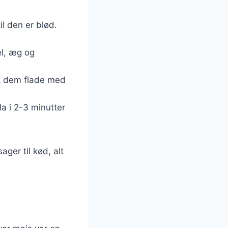
il den er blød.
el, æg og
ryk dem flade med
a i 2-3 minutter
ager til kød, alt