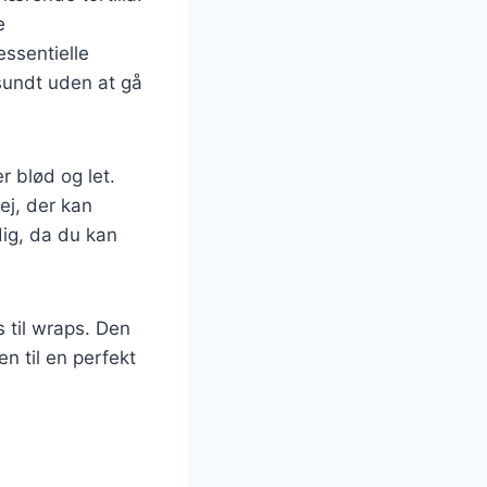
e
essentielle
 sundt uden at gå
r blød og let.
ej, der kan
dig, da du kan
s til wraps. Den
n til en perfekt