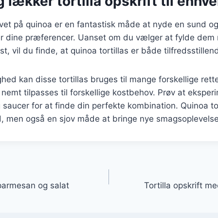
 lækker tortilla opskrift til enhve
 lavet på quinoa er en fantastisk måde at nyde en sund og
er dine præferencer. Uanset om du vælger at fylde dem 
st, vil du finde, at quinoa tortillas er både tilfredsstill
ed kan disse tortillas bruges til mange forskellige retter
nemt tilpasses til forskellige kostbehov. Prøv at ekspe
g saucer for at finde din perfekte kombination. Quinoa tor
, men også en sjov måde at bringe nye smagsoplevelser 
gation
 parmesan og salat
Tortilla opskrift m