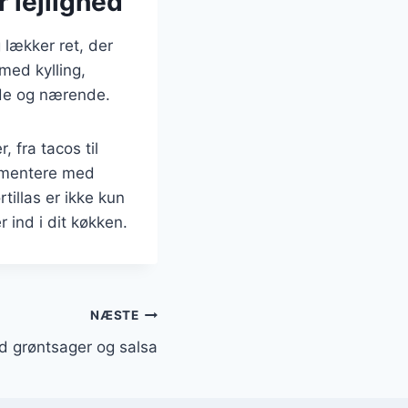
r lejlighed
 lækker ret, der
med kylling,
ende og nærende.
, fra tacos til
rimentere med
tillas er ikke kun
ind i dit køkken.
NÆSTE
ed grøntsager og salsa