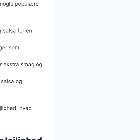
r nogle populære
og salsa for en
ager som
or ekstra smag og
 salsa og
ejlighed, hvad