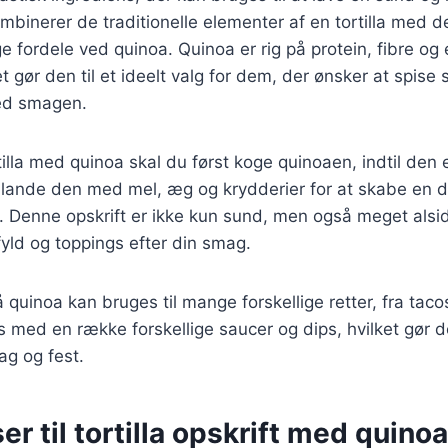
mbinerer de traditionelle elementer af en tortilla med d
ordele ved quinoa. Quinoa er rig på protein, fibre og 
t gør den til et ideelt valg for dem, der ønsker at spise
ed smagen.
tilla med quinoa skal du først koge quinoaen, indtil den e
blande den med mel, æg og krydderier for at skabe en d
las. Denne opskrift er ikke kun sund, men også meget alsi
e fyld og toppings efter din smag.
på quinoa kan bruges til mange forskellige retter, fra taco
 med en række forskellige saucer og dips, hvilket gør de
ag og fest.
er til tortilla opskrift med quinoa