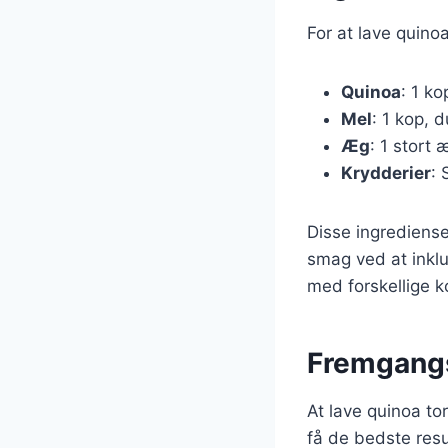
For at lave quinoa
Quinoa
: 1 ko
Mel
: 1 kop, 
Æg
: 1 stort
Krydderier
: 
Disse ingrediense
smag ved at inklu
med forskellige ko
Fremgangsm
At lave quinoa tor
få de bedste resu