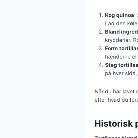
Kog quinoa
:
Lad den køle 
Bland ingre
krydderier. R
Form tortilla
hænderne elle
Steg tortilla
på hver side, 
Når du har lavet d
efter hvad du for
Historisk 