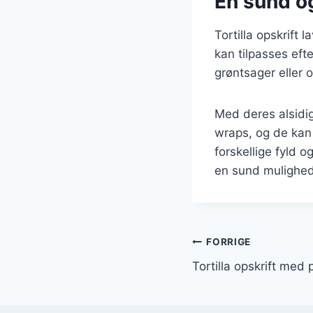
En sund og
Tortilla opskrift
kan tilpasses eft
grøntsager eller o
Med deres alsidigh
wraps, og de kan 
forskellige fyld o
en sund mulighed
Indlægsnavi
FORRIGE
Tortilla opskrift med