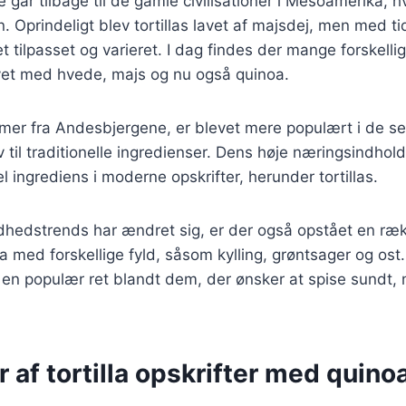
ie går tilbage til de gamle civilisationer i Mesoamerika, 
n. Oprindeligt blev tortillas lavet af majsdej, men med ti
t tilpasset og varieret. I dag findes der mange forskellige
et med hvede, majs og nu også quinoa.
mer fra Andesbjergene, er blevet mere populært i de s
v til traditionelle ingredienser. Dens høje næringsindhol
el ingrediens i moderne opskrifter, herunder tortillas.
dhedstrends har ændret sig, er der også opstået en rækk
 med forskellige fyld, såsom kylling, grøntsager og ost.
til en populær ret blandt dem, der ønsker at spise sundt
r af tortilla opskrifter med quino