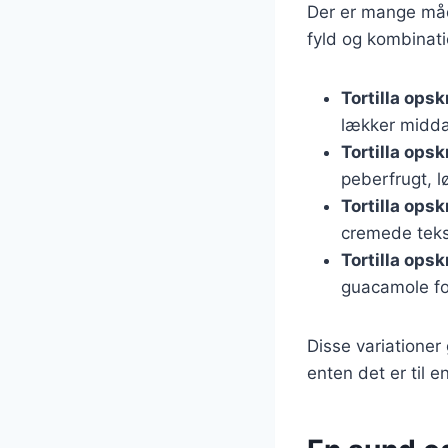
Der er mange måde
fyld og kombinati
Tortilla opsk
lækker midd
Tortilla ops
peberfrugt, l
Tortilla opsk
cremede teks
Tortilla ops
guacamole fo
Disse variationer 
enten det er til e