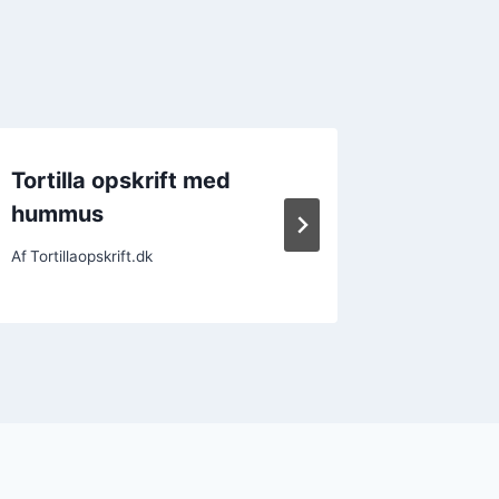
Tortilla opskrift med
Tortilla
hummus
aften
Af
Tortillaopskrift.dk
Af
Tortillao