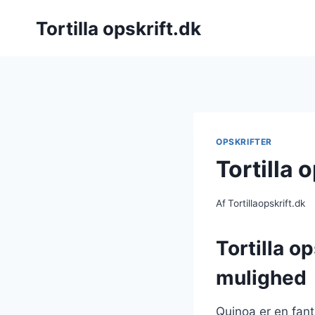
Fortsæt
Tortilla opskrift.dk
til
indhold
OPSKRIFTER
Tortilla 
Af
Tortillaopskrift.dk
Tortilla o
mulighed
Quinoa er en fant