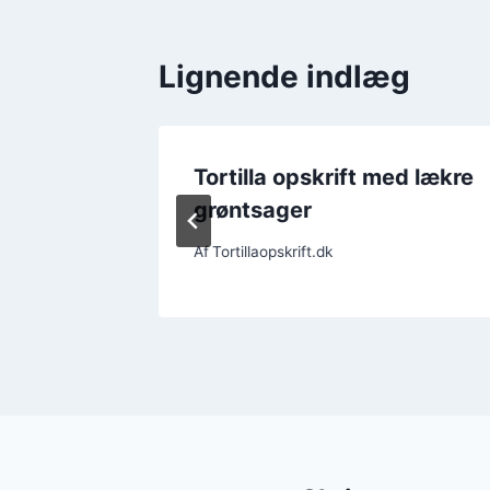
Lignende indlæg
picnic
Tortilla opskrift med lækre
grøntsager
Af
Tortillaopskrift.dk