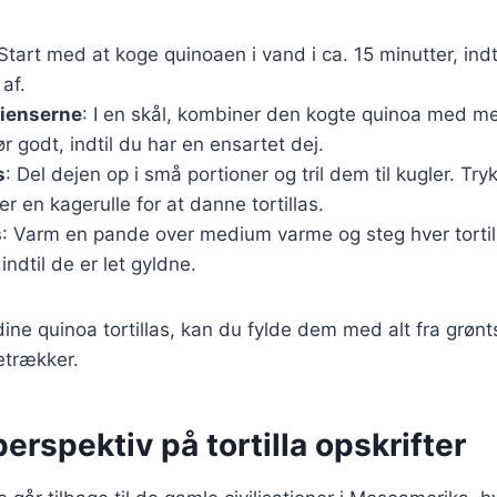
 Start med at koge quinoaen i vand i ca. 15 minutter, indt
af.
dienserne
: I en skål, kombiner den kogte quinoa med m
ør godt, indtil du har en ensartet dej.
s
: Del dejen op i små portioner og tril dem til kugler. T
r en kagerulle for at danne tortillas.
s
: Varm en pande over medium varme og steg hver tortill
indtil de er let gyldne.
ine quinoa tortillas, kan du fylde dem med alt fra grønts
etrækker.
perspektiv på tortilla opskrifter