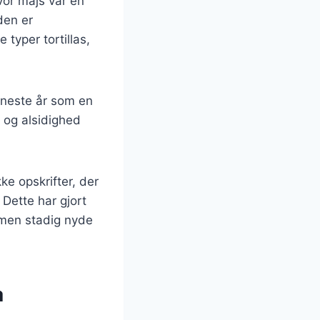
hvor majs var en
den er
 typer tortillas,
eneste år som en
d og alsidighed
e opskrifter, der
 Dette har gjort
, men stadig nyde
a