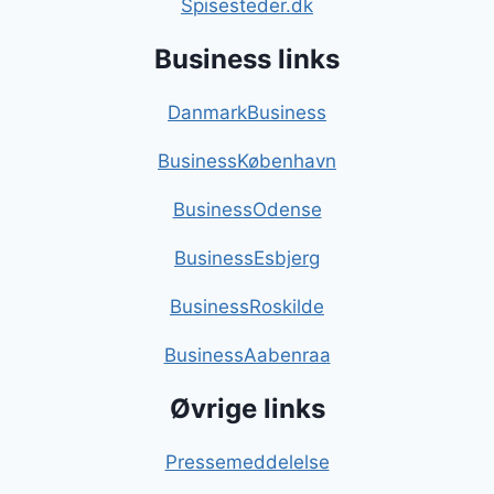
Spisesteder.dk
Business links
DanmarkBusiness
BusinessKøbenhavn
BusinessOdense
BusinessEsbjerg
BusinessRoskilde
BusinessAabenraa
Øvrige links
Pressemeddelelse