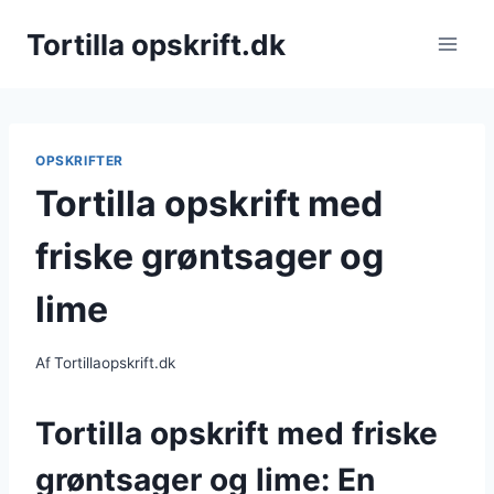
Fortsæt
Tortilla opskrift.dk
til
indhold
OPSKRIFTER
Tortilla opskrift med
friske grøntsager og
lime
Af
Tortillaopskrift.dk
Tortilla opskrift med friske
grøntsager og lime: En