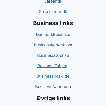
Caféer.dk
Spisesteder.dk
Business links
DanmarkBusiness
BusinessKøbenhavn
BusinessOdense
BusinessEsbjerg
BusinessRoskilde
BusinessAabenraa
Øvrige links