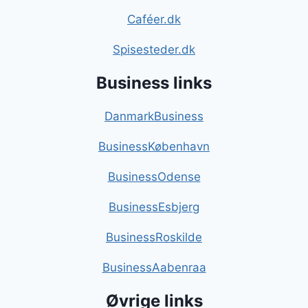
Caféer.dk
Spisesteder.dk
Business links
DanmarkBusiness
BusinessKøbenhavn
BusinessOdense
BusinessEsbjerg
BusinessRoskilde
BusinessAabenraa
Øvrige links