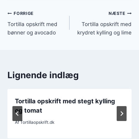
Indlægsnavigation
FORRIGE
NÆSTE
Tortilla opskrift med
Tortilla opskrift med
bønner og avocado
krydret kylling og lime
Lignende indlæg
Tortilla opskrift med stegt kylling
og tomat
Af
Tortillaopskrift.dk