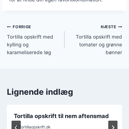
Indlægsnavigation
FORRIGE
NÆSTE
Tortilla opskrift med
Tortilla opskrift med
kylling og
tomater og grønne
karameliserede løg
bønner
Lignende indlæg
Tortilla opskrift til nem aftensmad
Af
Tortillaopskrift.dk