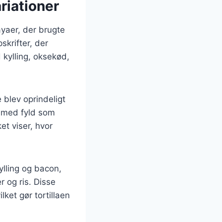
ariationer
ayaer, der brugte
skrifter, der
d kylling, oksekød,
 blev oprindeligt
er med fyld som
et viser, hvor
ylling og bacon,
r og ris. Disse
ket gør tortillaen