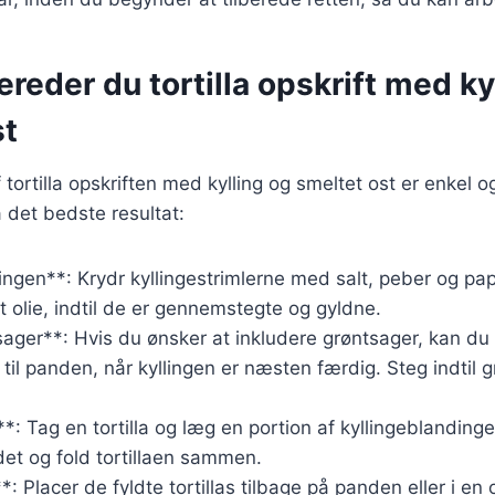
ereder du tortilla opskrift med ky
st
tortilla opskriften med kylling og smeltet ost er enkel og
få det bedste resultat:
lingen**: Krydr kyllingestrimlerne med salt, peber og pa
 olie, indtil de er gennemstegte og gyldne.
sager**: Hvis du ønsker at inkludere grøntsager, kan du 
 til panden, når kyllingen er næsten færdig. Steg indtil 
s**: Tag en tortilla og læg en portion af kyllingeblanding
ldet og fold tortillaen sammen.
: Placer de fyldte tortillas tilbage på panden eller i en o