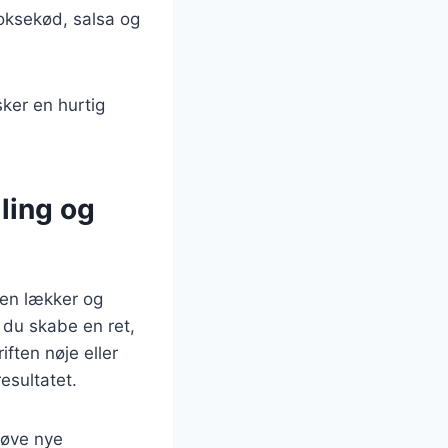
 oksekød, salsa og
sker en hurtig
lling og
 en lækker og
n du skabe en ret,
ften nøje eller
esultatet.
prøve nye