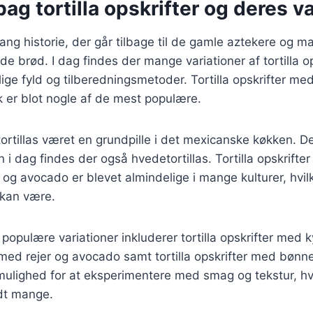
bag tortilla opskrifter og deres v
lang historie, der går tilbage til de gamle aztekere og m
lade brød. I dag findes der mange variationer af tortilla op
lige fyld og tilberedningsmetoder. Tortilla opskrifter me
k er blot nogle af de mest populære.
 tortillas været en grundpille i det mexicanske køkken. De
n i dag findes der også hvedetortillas. Tortilla opskrift
og avocado er blevet almindelige i mange kulturer, hvilk
 kan være.
populære variationer inkluderer tortilla opskrifter med k
r med rejer og avocado samt tortilla opskrifter med bønne
 mulighed for at eksperimentere med smag og tekstur, hvil
ndt mange.