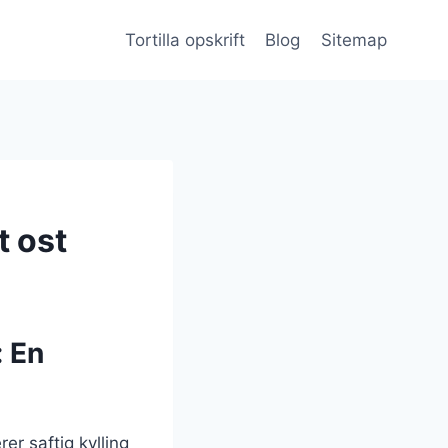
Tortilla opskrift
Blog
Sitemap
t ost
: En
er saftig kylling