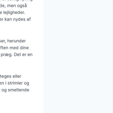
nde, men også
 lejligheder.
der kan nydes af
ser, herunder
riften med dine
t præg. Det er en
steges eller
n i strimler og
er og smeltende