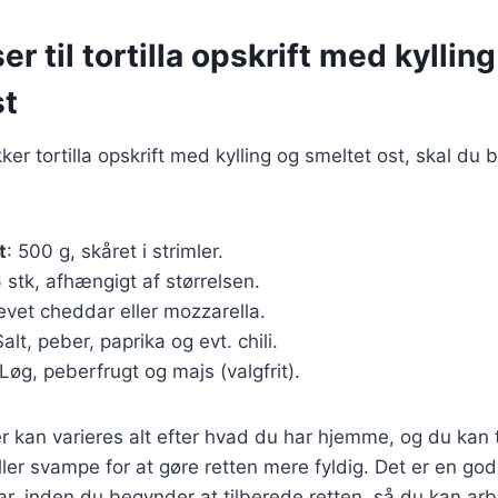
er til tortilla opskrift med kyllin
st
ker tortilla opskrift med kylling og smeltet ost, skal du
t
: 500 g, skåret i strimler.
6 stk, afhængigt af størrelsen.
revet cheddar eller mozzarella.
Salt, peber, paprika og evt. chili.
 Løg, peberfrugt og majs (valgfrit).
r kan varieres alt efter hvad du har hjemme, og du kan ti
ller svampe for at gøre retten mere fyldig. Det er en god
ar, inden du begynder at tilberede retten, så du kan arbe