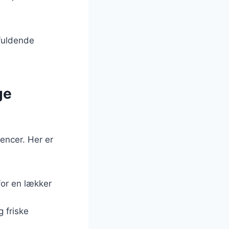
 fuldende
ge
rencer. Her er
for en lækker
g friske