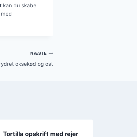
t kan du skabe
e med
NÆSTE
krydret oksekød og ost
Tortilla opskrift med rejer
Tortill