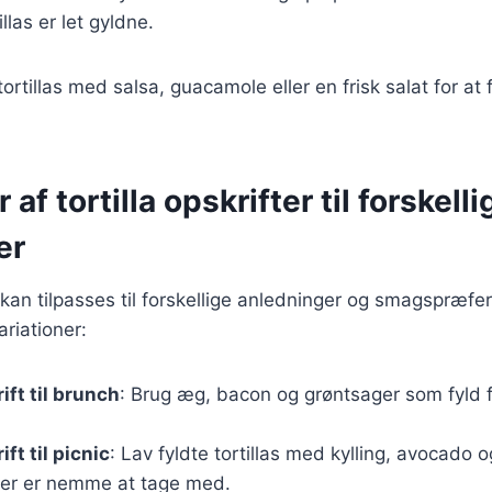
llas er let gyldne.
ortillas med salsa, guacamole eller en frisk salat for at
 af tortilla opskrifter til forskelli
er
r kan tilpasses til forskellige anledninger og smagspræfe
riationer:
rift til brunch
: Brug æg, bacon og grøntsager som fyld 
ift til picnic
: Lav fyldte tortillas med kylling, avocado o
der er nemme at tage med.