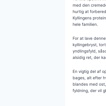
med den cremede 
hurtig at forbered
Kyllingens protei
hele familien.
For at lave denne
kyllingebryst, tor
yndlingsfyld, såso
alsidig ret, der k
En vigtig del af o
bages, alt efter h
blandes med ost, 
fyldning, der vil