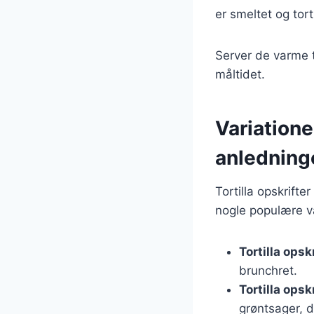
er smeltet og torti
Server de varme t
måltidet.
Variationer
anledning
Tortilla opskrifte
nogle populære va
Tortilla opsk
brunchret.
Tortilla opskr
grøntsager, 