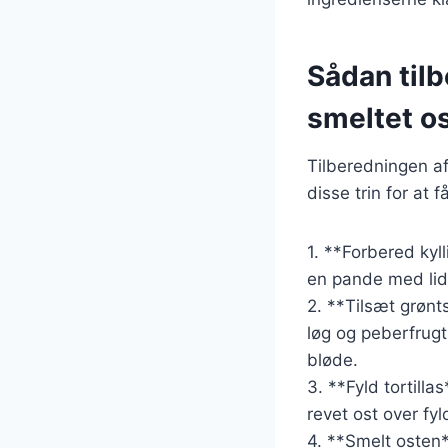
Sådan tilb
smeltet o
Tilberedningen af 
disse trin for at 
1. **Forbered kyl
en pande med lidt
2. **Tilsæt grønt
løg og peberfrugt
bløde.
3. **Fyld tortilla
revet ost over fy
4. **Smelt osten**