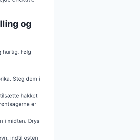
lling og
 hurtig. Følg
prika. Steg dem i
tilsætte hakket
grøntsagerne er
en i midten. Drys
vn, indtil osten