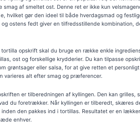
smag af smeltet ost. Denne ret er ikke kun velsmage
e, hvilket gør den ideel til både hverdagsmad og festlige
n og ostens fedt giver en tilfredsstillende kombination, 
 tortilla opskrift skal du bruge en række enkle ingredien
tillas, ost og forskellige krydderier. Du kan tilpasse opsk
m grøntsager eller salsa, for at give retten et personlig
an varieres alt efter smag og præferencer.
pskriften er tilberedningen af kyllingen. Den kan grilles, 
vad du foretrækker. Når kyllingen er tilberedt, skæres de
inden den pakkes ind i tortillas. Resultatet er en lækk
 glæde enhver.