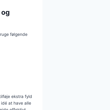
g og
 bruge følgende
lføje ekstra fyld
 idé at have alle
jde effektivt.