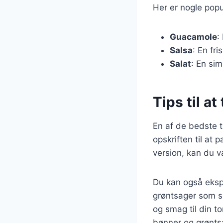
Her er nogle populæ
Guacamole
:
Salsa
: En fri
Salat
: En sim
Tips til at
En af de bedste t
opskriften til at
version, kan du v
Du kan også eksper
grøntsager som sp
og smag til din t
bønner og grønts