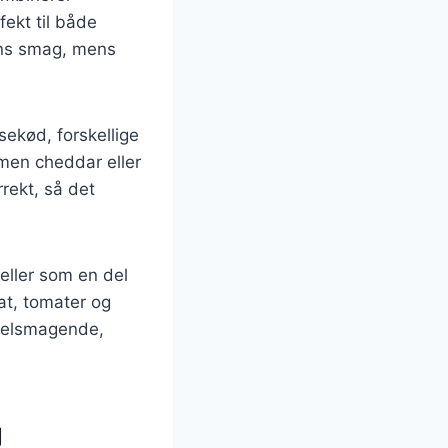
fekt til både
ens smag, mens
sekød, forskellige
 men cheddar eller
rrekt, så det
 eller som en del
at, tomater og
 velsmagende,
g