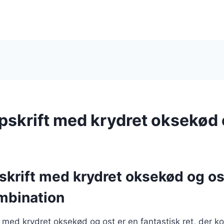
opskrift med krydret oksekød 
pskrift med krydret oksekød og os
mbination
en med krydret oksekød og ost er en fantastisk ret, der 