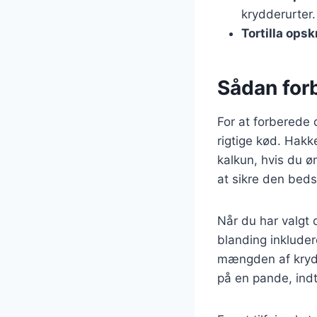
krydderurter.
Tortilla opsk
Sådan forb
For at forberede 
rigtige kød. Hakk
kalkun, hvis du ø
at sikre den bed
Når du har valgt 
blanding inkluder
mængden af krydd
på en pande, indt