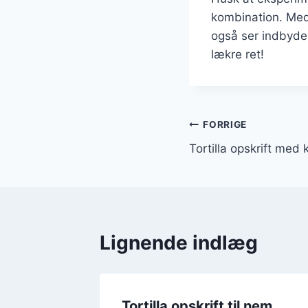
kombination. Med 
også ser indbyden
lækre ret!
Indlægsnavi
FORRIGE
Tortilla opskrift med 
Lignende indlæg
l middag
Tortilla opskrift til nem