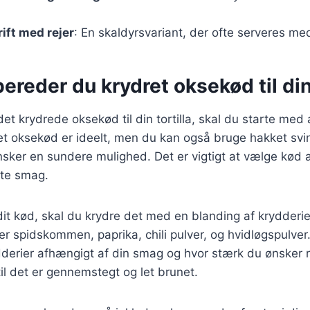
rift med rejer
: En skaldyrsvariant, der ofte serveres m
ereder du krydret oksekød til din 
det krydrede oksekød til din tortilla, skal du starte med
et oksekød er ideelt, men du kan også bruge hakket svi
nsker en sundere mulighed. Det er vigtigt at vælge kød af
ste smag.
dit kød, skal du krydre det med en blanding af krydderie
er spidskommen, paprika, chili pulver, og hvidløgspulver
erier afhængigt af din smag og hvor stærk du ønsker r
il det er gennemstegt og let brunet.