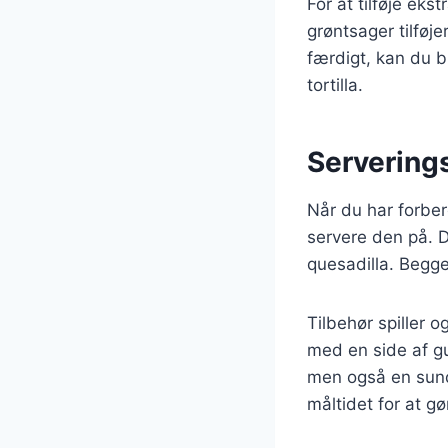
For at tilføje eks
grøntsager tilføj
færdigt, kan du b
tortilla.
Serverings
Når du har forber
servere den på. D
quesadilla. Begge
Tilbehør spiller o
med en side af gua
men også en sund 
måltidet for at gø