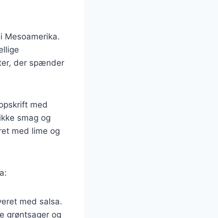
lk i Mesoamerika.
ellige
ifter, der spænder
 opskrift med
unikke smag og
dret med lime og
a:
rveret med salsa.
ke grøntsager og