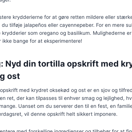
stere krydderierne for at gøre retten mildere eller stærk
 du tilføje jalapeños eller cayennepeber. For en mere s
de krydderier som oregano og basilikum. Mulighederne e
 ikke bange for at eksperimentere!
: Nyd din tortilla opskrift med kr
g ost
a opskrift med krydret oksekød og ost er en sjov og tilfre
en ret, der kan tilpasses til enhver smag og lejlighed, hvi
 mange. Uanset om du serverer den til en fest, en famili
rdagsret, vil denne opskrift helt sikkert imponere.
ntere med forskellige ingredienser og tilbehør for at fi