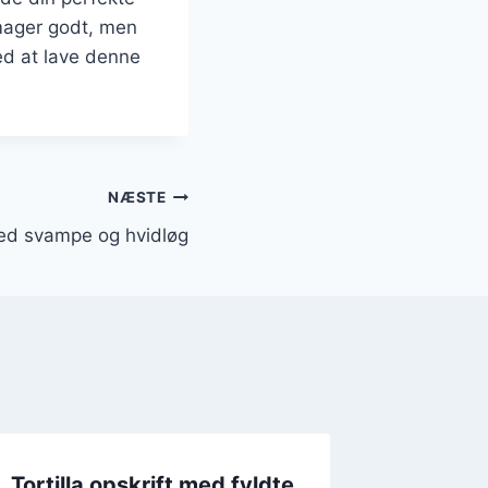
smager godt, men
ed at lave denne
NÆSTE
 med svampe og hvidløg
Tortilla opskrift med fyldte
Tortill