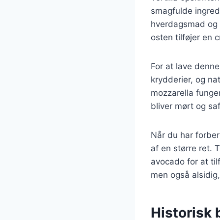
smagfulde ingredi
hverdagsmad og f
osten tilføjer en
For at lave denne
krydderier, og na
mozzarella funger
bliver mørt og sa
Når du har forber
af en større ret.
avocado for at ti
men også alsidig,
Historisk 