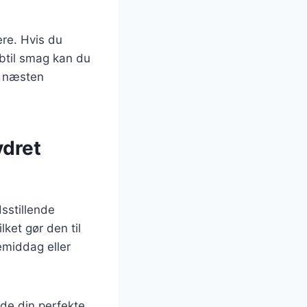
ere. Hvis du
ubtil smag kan du
r næsten
ydret
dsstillende
lket gør den til
emiddag eller
nde din perfekte