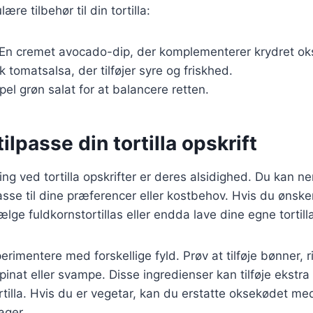
re tilbehør til din tortilla:
 En cremet avocado-dip, der komplementerer krydret ok
sk tomatsalsa, der tilføjer syre og friskhed.
pel grøn salat for at balancere retten.
 tilpasse din tortilla opskrift
ing ved tortilla opskrifter er deres alsidighed. Du kan ne
 passe til dine præferencer eller kostbehov. Hvis du ønsk
ælge fuldkornstortillas eller endda lave dine egne tortil
imentere med forskellige fyld. Prøv at tilføje bønner, ris
inat eller svampe. Disse ingredienser kan tilføje ekstra
ortilla. Hvis du er vegetar, kan du erstatte oksekødet me
ager.