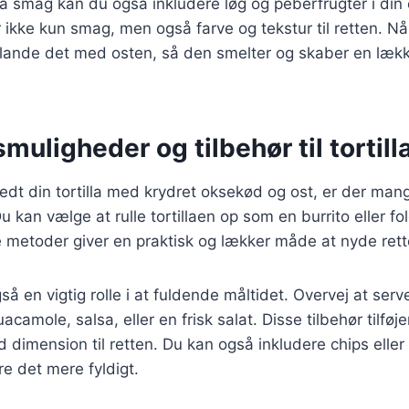
tra smag kan du også inkludere løg og peberfrugter i din 
er ikke kun smag, men også farve og tekstur til retten. Nå
lande det med osten, så den smelter og skaber en lækker
muligheder og tilbehør til tortill
edt din tortilla med krydret oksekød og ost, er der ma
u kan vælge at rulle tortillaen op som en burrito eller 
 metoder giver en praktisk og lækker måde at nyde rett
gså en vigtig rolle i at fuldende måltidet. Overvej at serve
camole, salsa, eller en frisk salat. Disse tilbehør tilføj
dimension til retten. Du kan også inkludere chips eller 
re det mere fyldigt.