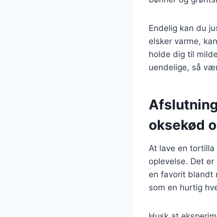
Endelig kan du ju
elsker varme, kan
holde dig til mil
uendelige, så vær
Afslutning
oksekød o
At lave en tortill
oplevelse. Det er 
en favorit blandt
som en hurtig hve
Husk at eksperime