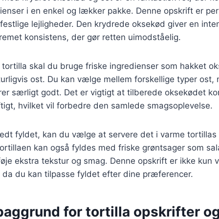
enser i en enkel og lækker pakke. Denne opskrift er per
estlige lejligheder. Den krydrede oksekød giver en int
 cremet konsistens, der gør retten uimodståelig.
 tortilla skal du bruge friske ingredienser som hakket ok
turligvis ost. Du kan vælge mellem forskellige typer ost,
er særligt godt. Det er vigtigt at tilberede oksekødet ko
ftigt, hvilket vil forbedre den samlede smagsoplevelse.
edt fyldet, kan du vælge at servere det i varme tortillas
 Tortillaen kan også fyldes med friske grøntsager som sal
lføje ekstra tekstur og smag. Denne opskrift er ikke kun
 da du kan tilpasse fyldet efter dine præferencer.
baggrund for tortilla opskrifter o