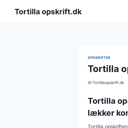
Fortsæt
Tortilla opskrift.dk
til
indhold
OPSKRIFTER
Tortilla 
Af
Tortillaopskrift.dk
Tortilla o
lækker ko
Tortilla opskrift