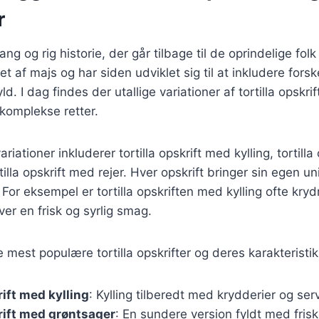
r
lang og rig historie, der går tilbage til de oprindelige fo
et af majs og har siden udviklet sig til at inkludere forsk
ld. I dag findes der utallige variationer af tortilla opskr
 komplekse retter.
iationer inkluderer tortilla opskrift med kylling, tortilla
tilla opskrift med rejer. Hver opskrift bringer sin egen 
. For eksempel er tortilla opskriften med kylling ofte kry
iver en frisk og syrlig smag.
 mest populære tortilla opskrifter og deres karakteristik
rift med kylling
: Kylling tilberedt med krydderier og se
krift med grøntsager
: En sundere version fyldt med fris