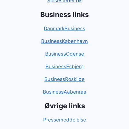
Spisesteder.dk
Business links
DanmarkBusiness
BusinessKøbenhavn
BusinessOdense
BusinessEsbjerg
BusinessRoskilde
BusinessAabenraa
Øvrige links
Pressemeddelelse