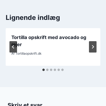
Lignende indlæg
Tortilla opskrift med avocado og
rejer
Af
Tortillaopskrift.dk
Skriv et svar