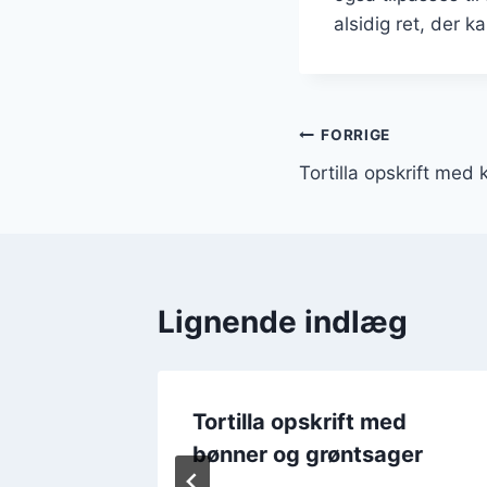
alsidig ret, der k
Indlægsnavi
FORRIGE
Tortilla opskrift med 
Lignende indlæg
d
Tortilla opskrift med
bønner og grøntsager