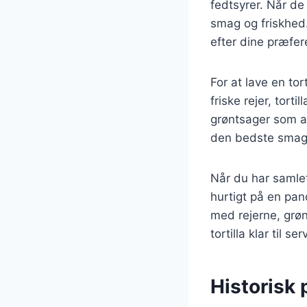
fedtsyrer. Når de
smag og friskhed.
efter dine præfer
For at lave en to
friske rejer, tort
grøntsager som av
den bedste smag. D
Når du har samlet
hurtigt på en pan
med rejerne, grø
tortilla klar til ser
Historisk 