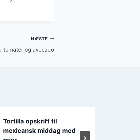
NÆSTE
med tomater og avocado
Tortilla opskrift til
Tortill
mexicansk middag med
oksekø
rejer