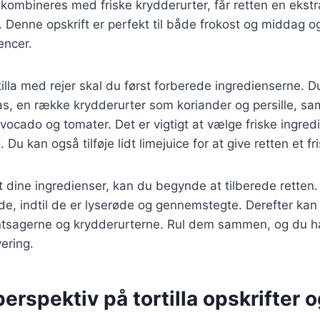
 kombineres med friske krydderurter, får retten en ekst
 Denne opskrift er perfekt til både frokost og middag o
encer.
rtilla med rejer skal du først forberede ingredienserne. D
illas, en række krydderurter som koriander og persille, sa
ocado og tomater. Det er vigtigt at vælge friske ingredi
u kan også tilføje lidt limejuice for at give retten et fris
 dine ingredienser, kan du begynde at tilberede retten.
de, indtil de er lyserøde og gennemstegte. Derefter kan d
ntsagerne og krydderurterne. Rul dem sammen, og du h
vering.
perspektiv på tortilla opskrifter 