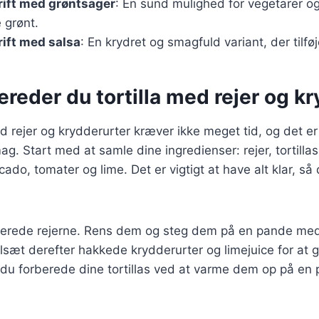
krift med grøntsager
: En sund mulighed for vegetarer o
 grønt.
rift med salsa
: En krydret og smagfuld variant, der tilfø
ereder du tortilla med rejer og k
ed rejer og krydderurter kræver ikke meget tid, og det er
ag. Start med at samle dine ingredienser: rejer, tortillas,
cado, tomater og lime. Det er vigtigt at have alt klar, s
berede rejerne. Rens dem og steg dem på en pande med li
ilsæt derefter hakkede krydderurter og limejuice for at 
u forberede dine tortillas ved at varme dem op på en p