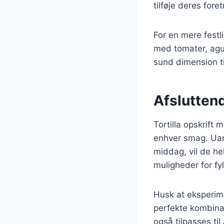
tilføje deres for
For en mere festl
med tomater, agur
sund dimension ti
Afsluttend
Tortilla opskrift 
enhver smag. Uans
middag, vil de he
muligheder for fyl
Husk at eksperime
perfekte kombinat
også tilpasses ti