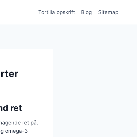
Tortilla opskrift
Blog
Sitemap
rter
nd ret
smagende ret på.
n og omega-3