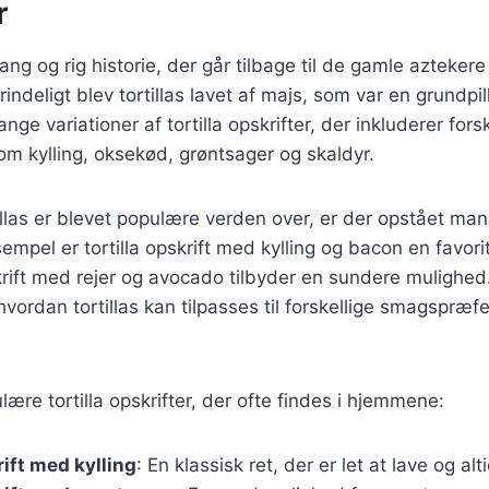
r
lang og rig historie, der går tilbage til de gamle azteker
deligt blev tortillas lavet af majs, som var en grundpill
ge variationer af tortilla opskrifter, der inkluderer forsk
om kylling, oksekød, grøntsager og skaldyr.
tillas er blevet populære verden over, er der opstået ma
ksempel er tortilla opskrift med kylling og bacon en favor
krift med rejer og avocado tilbyder en sundere mulighed
 hvordan tortillas kan tilpasses til forskellige smagspræf
ære tortilla opskrifter, der ofte findes i hjemmene:
rift med kylling
: En klassisk ret, der er let at lave og al