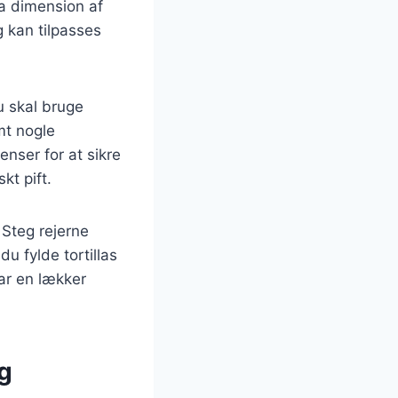
ra dimension af
g kan tilpasses
u skal bruge
mt nogle
enser for at sikre
kt pift.
 Steg rejerne
u fylde tortillas
ar en lækker
og