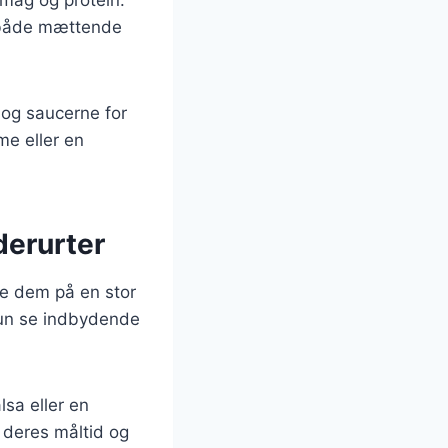
r både mættende
e og saucerne for
me eller en
dderurter
tte dem på en stor
 kun se indbydende
lsa eller en
 deres måltid og