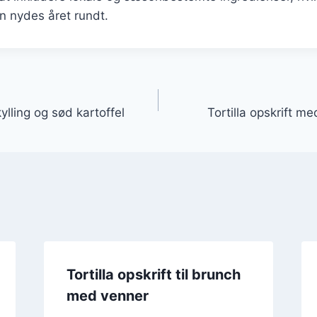
an nydes året rundt.
gation
kylling og sød kartoffel
Tortilla opskrift 
Tortilla opskrift til brunch
med venner