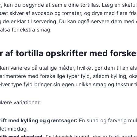
ar, kan du begynde at samle dine tortillas. Læg en skeful
tilsæt skiver af avocado og tomater, og drys med flere fri
 og de er klar til servering. Du kan også servere dem med 
alsa for ekstra smag.
r af tortilla opskrifter med forske
r kan varieres på utallige måder, hvilket gør dem til en al
erimentere med forskellige typer fyld, såsom kylling, o
Hver type fyld bringer sin egen unikke smag og tekstur ti
lære variationer:
krift med kylling og grøntsager
: En sund og farverig mul
 let middag.
krift med oksekød
: En klassisk favorit, der er fyldt med