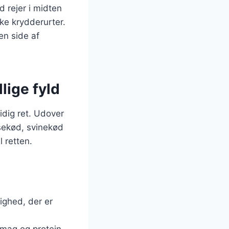
d rejer i midten
ske krydderurter.
en side af
llige fyld
sidig ret. Udover
ksekød, svinekød
l retten.
ighed, der er
 smag og protein.