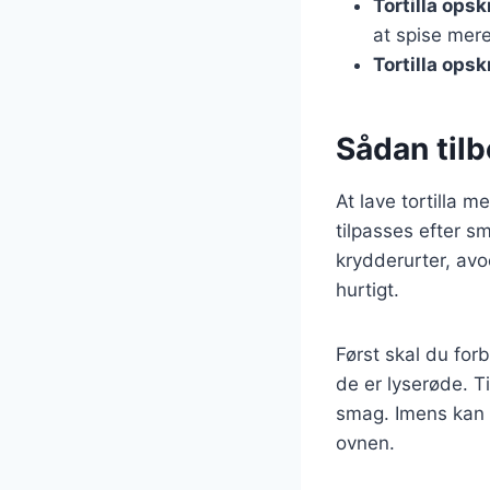
Tortilla ops
at spise mere
Tortilla opsk
Sådan tilb
At lave tortilla m
tilpasses efter sm
krydderurter, avo
hurtigt.
Først skal du for
de er lyserøde. T
smag. Imens kan d
ovnen.