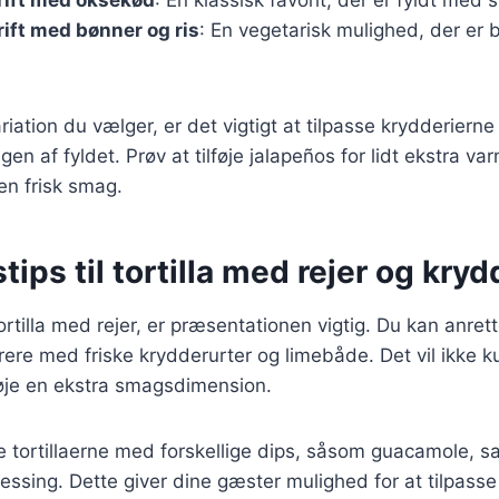
rift med bønner og ris
: En vegetarisk mulighed, der e
riation du vælger, er det vigtigt at tilpasse krydderiern
 af fyldet. Prøv at tilføje jalapeños for lidt ekstra var
 en frisk smag.
tips til tortilla med rejer og kry
ortilla med rejer, er præsentationen vigtig. Du kan anre
rere med friske krydderurter og limebåde. Det vil ikke
føje en ekstra smagsdimension.
e tortillaerne med forskellige dips, såsom guacamole, sa
essing. Dette giver dine gæster mulighed for at tilpasse