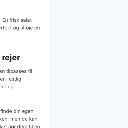
 En frisk salat
fekt og tilføje en
 rejer
n tilpasses til
en festlig
ner og
 finde din egen
økken, men de kan
ket gør dem til en