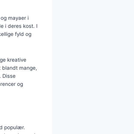
e og mayaer i
e i deres kost. I
ellige fyld og
nge kreative
it blandt mange,
. Disse
erencer og
tid populær.