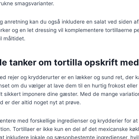
etrukne smagsvarianter.
ig anretning kan du også inkludere en salat ved siden af.
ker og en let dressing vil komplementere tortillaerne per
l måltidet.
e tanker om tortilla opskrift med
med rejer og krydderurter er en lækker og sund ret, der ka
et om du vælger at lave dem til en hurtig frokost eller 
lt sikkert imponere dine gæster. Med de mange variatio
d er der altid noget nyt at prøve.
ntere med forskellige ingredienser og krydderier for at
ion. Tortillaer er ikke kun en del af det mexicanske k
l at inkludere lokale og sæsonbestemte ingredienser, hvil