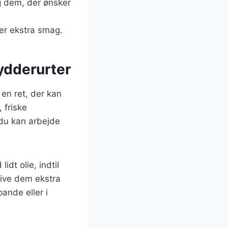
g dem, der ønsker
jer ekstra smag.
rydderurter
 en ret, der kan
 friske
å du kan arbejde
dt olie, indtil
give dem ekstra
ande eller i