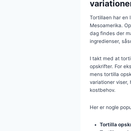
variatione
Tortillaen har en 
Mesoamerika. Oprin
dag findes der man
ingredienser, sås
I takt med at tor
opskrifter. For e
mens tortilla ops
variationer viser,
kostbehov.
Her er nogle popul
Tortilla opsk