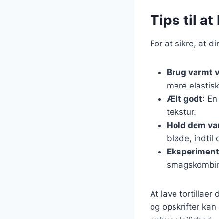
Tips til a
For at sikre, at d
Brug varmt 
mere elastisk
Ælt godt
: En
tekstur.
Hold dem v
bløde, indtil
Eksperiment
smagskombinat
At lave tortillae
og opskrifter kan