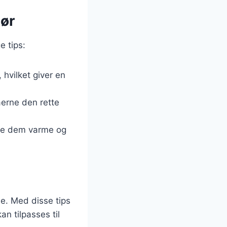
mør
e tips:
 hvilket giver en
laerne den rette
lde dem varme og
se. Med disse tips
n tilpasses til