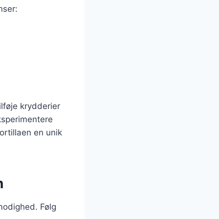
nser:
lføje krydderier
eksperimentere
ortillaen en unik
n
lmodighed. Følg