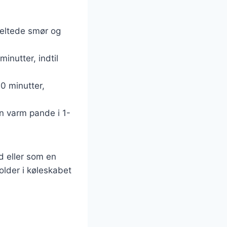
meltede smør og
inutter, indtil
30 minutter,
en varm pande i 1-
d eller som en
older i køleskabet