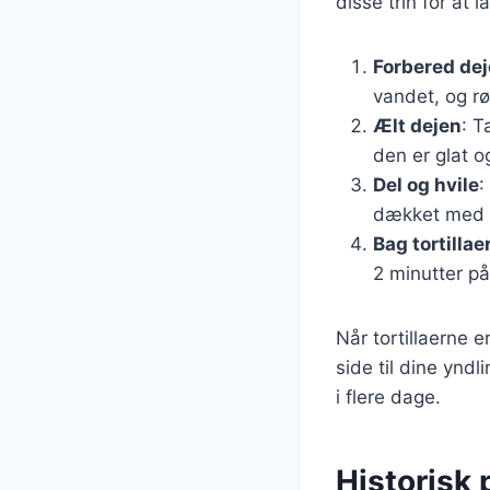
disse trin for at 
Forbered de
vandet, og rø
Ælt dejen
: T
den er glat og
Del og hvile
:
dækket med e
Bag tortillae
2 minutter på 
Når tortillaerne 
side til dine ynd
i flere dage.
Historisk 