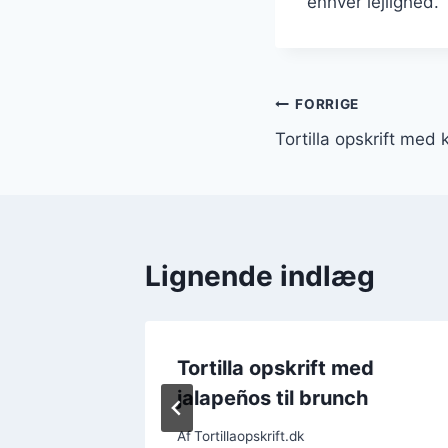
enhver lejlighed.
Indlægsnavi
FORRIGE
Tortilla opskrift med 
Lignende indlæg
l middag
Tortilla opskrift med
g
jalapeños til brunch
Af
Tortillaopskrift.dk