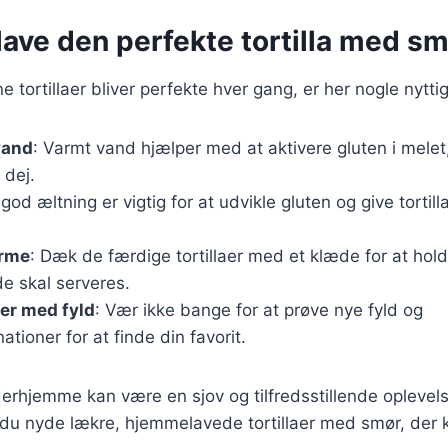
t lave den perfekte tortilla med s
ine tortillaer bliver perfekte hver gang, er her nogle nyttig
vand
: Varmt vand hjælper med at aktivere gluten i melet,
 dej.
 god æltning er vigtig for at udvikle gluten og give tortil
arme
: Dæk de færdige tortillaer med et klæde for at ho
 de skal serveres.
er med fyld
: Vær ikke bange for at prøve nye fyld og
ioner for at finde din favorit.
r derhjemme kan være en sjov og tilfredsstillende oplevel
 du nyde lækre, hjemmelavede tortillaer med smør, der ka