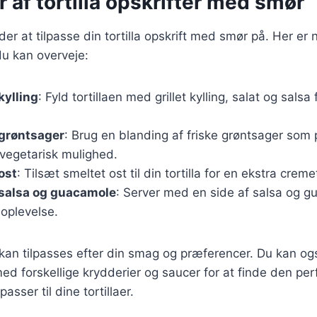
r af tortilla opskrifter med smør
r at tilpasse din tortilla opskrift med smør på. Her er
du kan overveje:
kylling
: Fyld tortillaen med grillet kylling, salat og sals
 grøntsager
: Brug en blanding af friske grøntsager som 
 vegetarisk mulighed.
ost
: Tilsæt smeltet ost til din tortilla for en ekstra crem
 salsa og guacamole
: Server med en side af salsa og g
oplevelse.
 kan tilpasses efter din smag og præferencer. Du kan og
d forskellige krydderier og saucer for at finde den per
asser til dine tortillaer.