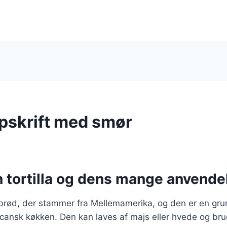
opskrift med smør
n tortilla og dens mange anvende
adbrød, der stammer fra Mellemamerika, og den er en gru
xicansk køkken. Den kan laves af majs eller hvede og br