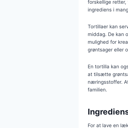
forskellige retter
ingrediens i mang
Tortillaer kan se
middag. De kan og
mulighed for krea
grøntsager eller o
En tortilla kan o
at tilsætte grønt
næringsstoffer. At
familien.
Ingrediens
For at lave en læ