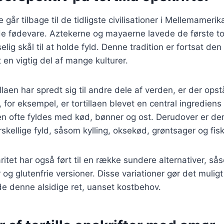
ie går tilbage til de tidligste civilisationer i Mellemameri
 fødevare. Aztekerne og mayaerne lavede de første tort
lig skål til at holde fyld. Denne tradition er fortsat den
et en vigtig del af mange kulturer.
illaen har spredt sig til andre dele af verden, er der op
, for eksempel, er tortillaen blevet en central ingrediens
n ofte fyldes med kød, bønner og ost. Derudover er der
skellige fyld, såsom kylling, oksekød, grøntsager og fisk
aritet har også ført til en række sundere alternativer, så
r og glutenfrie versioner. Disse variationer gør det muligt 
e denne alsidige ret, uanset kostbehov.