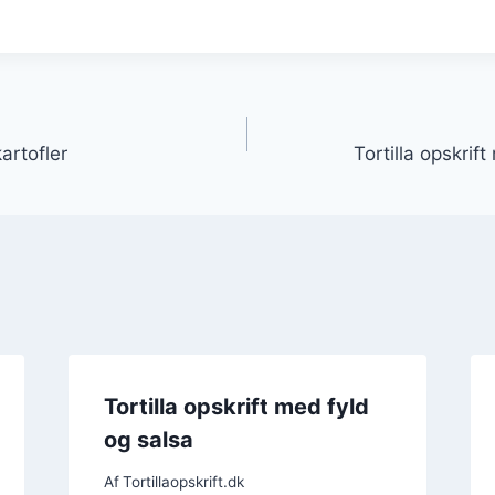
gation
kartofler
Tortilla opskrif
Tortilla opskrift med fyld
og salsa
Af
Tortillaopskrift.dk