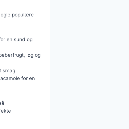
 nogle populære
a for en sund og
peberfrugt, løg og
et smag.
uacamole for en
så
fekte