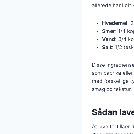
allerede har i di
Hvedemel
: 
Smør
: 1/4 ko
Vand
: 3/4 k
Salt
: 1/2 tes
Disse ingrediense
som paprika eller
med forskellige t
smag og tekstur.
Sådan lave
At lave tortillae