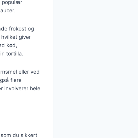
en populær
saucer.
åde frokost og
hvilket giver
ed kød,
 tortilla.
rnsmel eller ved
gså flere
r involverer hele
, som du sikkert