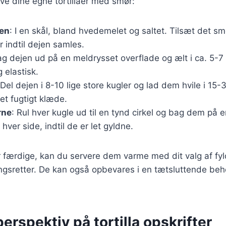
lave dine egne tortillaer med smør:
jen
: I en skål, bland hvedemelet og saltet. Tilsæt det s
r indtil dejen samles.
ag dejen ud på en meldrysset overflade og ælt i ca. 5-7 m
 elastisk.
 Del dejen i 8-10 lige store kugler og lad dem hvile i 15-
t fugtigt klæde.
rne
: Rul hver kugle ud til en tynd cirkel og bag dem på 
hver side, indtil de er let gyldne.
er færdige, kan du servere dem varme med dit valg af fyl
lingsretter. De kan også opbevares i en tætsluttende beh
perspektiv på tortilla opskrifter