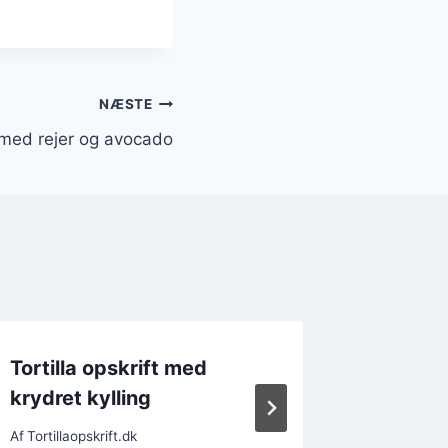
NÆSTE
t med rejer og avocado
Tortilla opskrift med
Tortill
krydret kylling
quinoa
Af
Tortillaopskrift.dk
Af
Tortillao