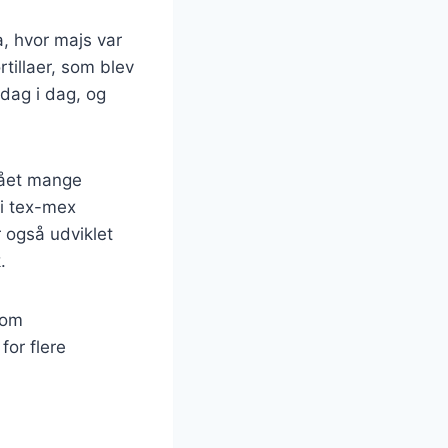
ka, hvor majs var
illaer, som blev
 dag i dag, og
stået mange
 i tex-mex
 også udviklet
.
som
for flere