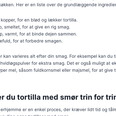
t køkken. Her er en liste over de grundlæggende ingredie
2 kopper, for en blød og lækker tortilla.
p, smeltet, for at give en rig smag.
op, varmt, for at binde dejen sammen.
kefuld, for at forbedre smagen.
r kan varieres alt efter din smag. For eksempel kan du ti
 hvidløgspulver for ekstra smag. Det er også muligt at 
yper mel, såsom fuldkornsmel eller majsmel, for at give t
r du tortilla med smør trin for tri
r derhjemme er en enkel proces, der kræver lidt tid og tå