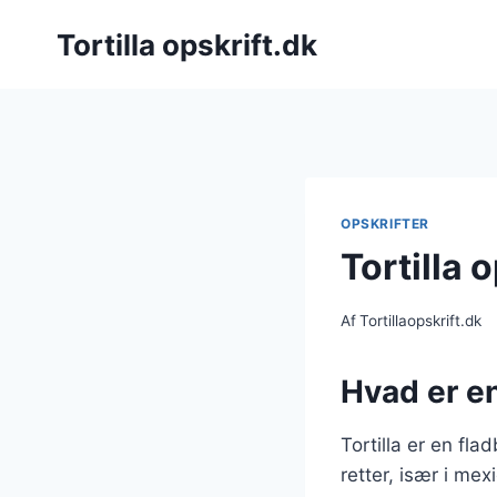
Fortsæt
Tortilla opskrift.dk
til
indhold
OPSKRIFTER
Tortilla 
Af
Tortillaopskrift.dk
Hvad er e
Tortilla er en fl
retter, især i me