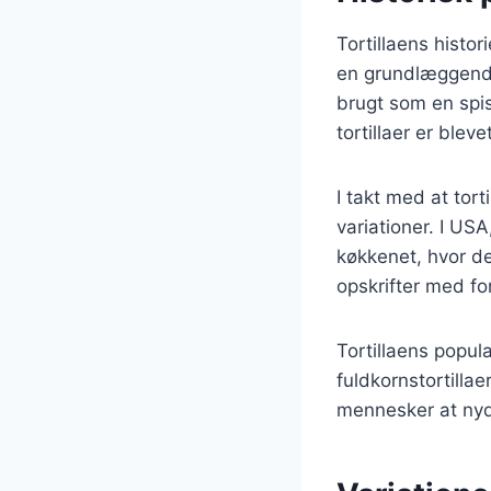
Tortillaens histor
en grundlæggende
brugt som en spise
tortillaer er blev
I takt med at tort
variationer. I USA
køkkenet, hvor de
opskrifter med for
Tortillaens popul
fuldkornstortillae
mennesker at nyd