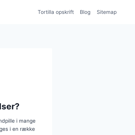
Tortilla opskrift
Blog
Sitemap
lser?
ndpille i mange
uges i en række