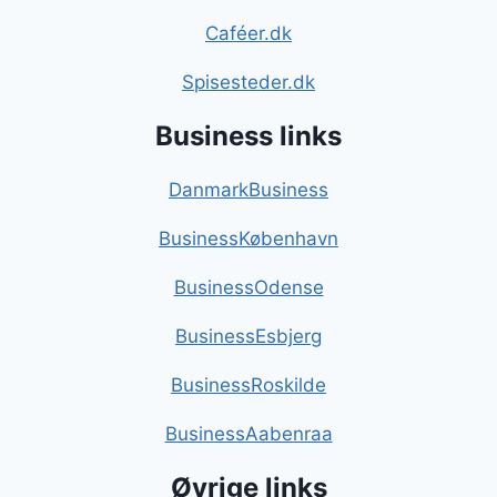
Caféer.dk
Spisesteder.dk
Business links
DanmarkBusiness
BusinessKøbenhavn
BusinessOdense
BusinessEsbjerg
BusinessRoskilde
BusinessAabenraa
Øvrige links