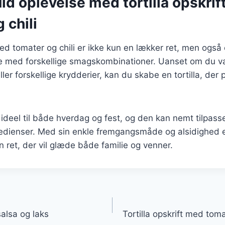
d oplevelse med tortilla opskri
 chili
 med tomater og chili er ikke kun en lækker ret, men også
e med forskellige smagskombinationer. Uanset om du væl
ler forskellige krydderier, kan du skabe en tortilla, der p
 ideel til både hverdag og fest, og den kan nemt tilpasses
edienser. Med sin enkle fremgangsmåde og alsidighed er
n ret, der vil glæde både familie og venner.
gation
salsa og laks
Tortilla opskrift med to