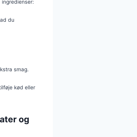
e ingredienser:
hvad du
ekstra smag.
lføje kød eller
ater og