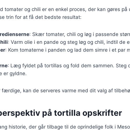
med tomater og chili er en enkel proces, der kan gøres på
se trin for at få det bedste resultat:
gredienserne
: Skær tomater, chili og løg i passende størr
hili
: Varm olie i en pande og steg løg og chili, indtil de 
ter
: Kom tomaterne i panden og lad dem simre i et par mi
erne
: Læg fyldet på tortillas og fold dem sammen. Ste
de er gyldne.
er færdige, kan de serveres varme med dit valg af tilbehø
perspektiv på tortilla opskrifter
lang historie, der går tilbage til de oprindelige folk i Me