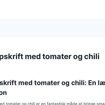
opskrift med tomater og chili
pskrift med tomater og chili: En l
on
med tomater og chili er en fantastisk måde at bringe smag 