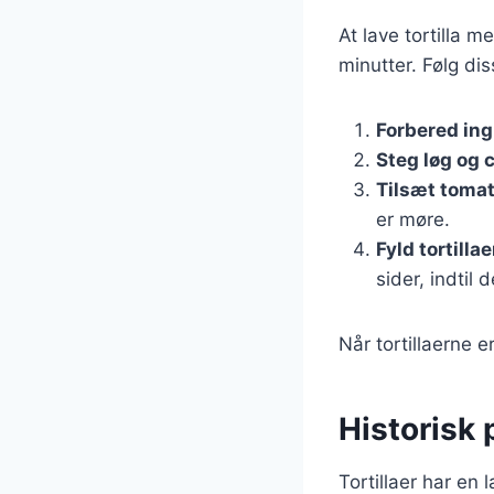
At lave tortilla 
minutter. Følg dis
Forbered in
Steg løg og c
Tilsæt toma
er møre.
Fyld tortilla
sider, indtil 
Når tortillaerne 
Historisk 
Tortillaer har en 