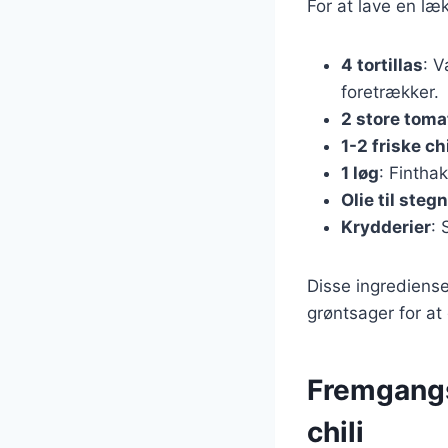
For at lave en læ
4 tortillas
: V
foretrækker.
2 store toma
1-2 friske chi
1 løg
: Fintha
Olie til steg
Krydderier
: 
Disse ingrediense
grøntsager for at 
Fremgangsm
chili