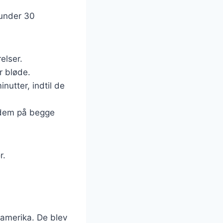
 under 30
elser.
er bløde.
nutter, indtil de
g dem på begge
r.
soamerika. De blev