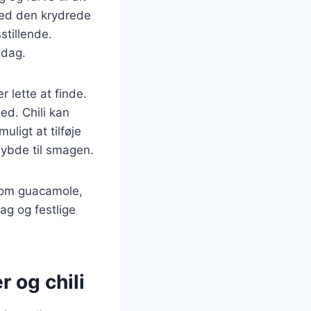
med den krydrede
stillende.
ddag.
r lette at finde.
ed. Chili kan
uligt at tilføje
dybde til smagen.
åsom guacamole,
dag og festlige
r og chili