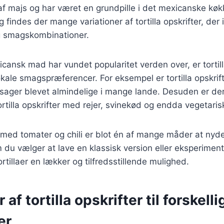
t af majs og har været en grundpille i det mexicanske køk
 findes der mange variationer af tortilla opskrifter, der 
og smagskombinationer.
icansk mad har vundet popularitet verden over, er tortill
lokale smagspræferencer. For eksempel er tortilla opskrif
sager blevet almindelige i mange lande. Desuden er der
ortilla opskrifter med rejer, svinekød og endda vegetaris
er med tomater og chili er blot én af mange måder at nyd
 du vælger at lave en klassisk version eller eksperime
ortillaer en lækker og tilfredsstillende mulighed.
 af tortilla opskrifter til forskelli
er