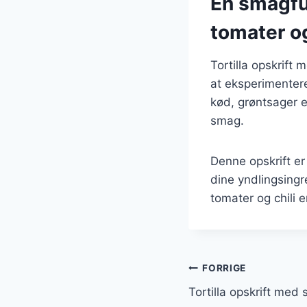
En smagful
tomater og
Tortilla opskrift
at eksperimenter
kød, grøntsager el
smag.
Denne opskrift er
dine yndlingsingr
tomater og chili e
Indlægsnavi
FORRIGE
Tortilla opskrift med 