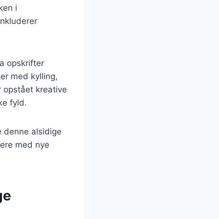
ken i
inkluderer
a opskrifter
ter med kylling,
 opstået kreative
ke fyld.
e denne alsidige
ntere med nye
ge