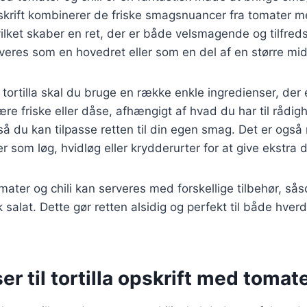
skrift kombinerer de friske smagsnuancer fra tomater 
vilket skaber en ret, der er både velsmagende og tilfreds
rveres som en hovedret eller som en del af en større mi
tortilla skal du bruge en række enkle ingredienser, der e
e friske eller dåse, afhængigt af hvad du har til rådigh
 så du kan tilpasse retten til din egen smag. Det er også m
r som løg, hvidløg eller krydderurter for at give ekstra 
omater og chili kan serveres med forskellige tilbehør, s
sk salat. Dette gør retten alsidig og perfekt til både hver
er til tortilla opskrift med tomate