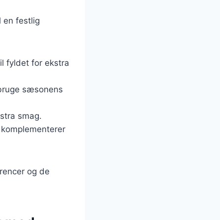
l en festlig
til fyldet for ekstra
n bruge sæsonens
ekstra smag.
er komplementerer
ferencer og de