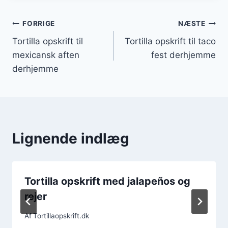
Indlægsnavigation
FORRIGE
NÆSTE
Tortilla opskrift til
Tortilla opskrift til taco
mexicansk aften
fest derhjemme
derhjemme
Lignende indlæg
Tortilla opskrift med jalapeños og
rejer
Af
Tortillaopskrift.dk