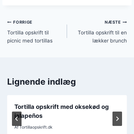
Indlægsnavigation
FORRIGE
NÆSTE
Tortilla opskrift til
Tortilla opskrift til en
picnic med tortillas
lækker brunch
Lignende indlæg
Tortilla opskrift med oksekød og
jalapeños
Af
Tortillaopskrift.dk