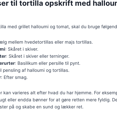
er til tortilla opskrift med hallo
tilla med grillet halloumi og tomat, skal du bruge følgen
ælg mellem hvedetortillas eller majs tortillas.
umi
: Skåret i skiver.
ter
: Skåret i skiver eller terninger.
erurter
: Basilikum eller persille til pynt.
il pensling af halloumi og tortillas.
r
: Efter smag.
r kan varieres alt efter hvad du har hjemme. For eksempe
gt eller endda bønner for at gøre retten mere fyldig. D
ster på og skabe en sund og lækker ret.