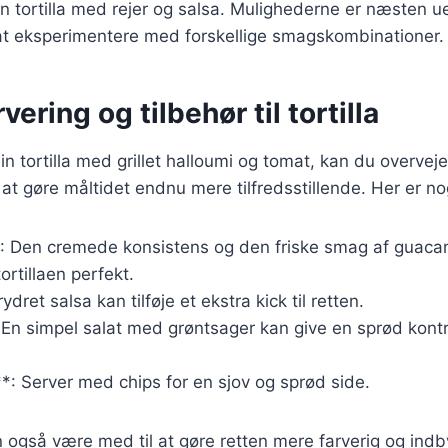
en tortilla med rejer og salsa. Mulighederne er næsten u
at eksperimentere med forskellige smagskombinationer.
rvering og tilbehør til tortilla
n tortilla med grillet halloumi og tomat, kan du overveje 
 at gøre måltidet endnu mere tilfredsstillende. Her er no
 Den cremede konsistens og den friske smag af guaca
rtillaen perfekt.
ydret salsa kan tilføje et ekstra kick til retten.
: En simpel salat med grøntsager kan give en sprød kontr
s**: Server med chips for en sjov og sprød side.
n også være med til at gøre retten mere farverig og ind