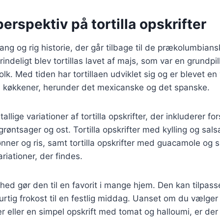
perspektiv på tortilla opskrifter
lang og rig historie, der går tilbage til de prækolumbiansk
deligt blev tortillas lavet af majs, som var en grundpill
k. Med tiden har tortillaen udviklet sig og er blevet en v
e køkkener, herunder det mexicanske og det spanske.
tallige variationer af tortilla opskrifter, der inkluderer fo
grøntsager og ost. Tortilla opskrifter med kylling og salsa,
nner og ris, samt tortilla opskrifter med guacamole og s
riationer, der findes.
ghed gør den til en favorit i mange hjem. Den kan tilpass
hurtig frokost til en festlig middag. Uanset om du vælger
r eller en simpel opskrift med tomat og halloumi, er der a