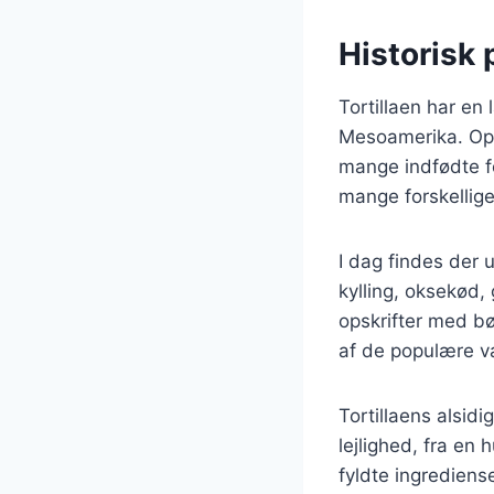
Historisk 
Tortillaen har en 
Mesoamerika. Oprin
mange indfødte fol
mange forskellig
I dag findes der u
kylling, oksekød, 
opskrifter med bø
af de populære va
Tortillaens alsidi
lejlighed, fra en 
fyldte ingrediense