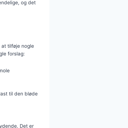
endelige, og det
at tilføje nogle
gle forslag:
mole
ast til den bløde
bydende. Det er