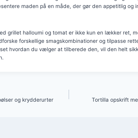
æsentere maden på en måde, der gør den appetitlig og 
 med grillet halloumi og tomat er ikke kun en lækker ret,
dforske forskellige smagskombinationer og tilpasse rette
et hvordan du vælger at tilberede den, vil den helt sikk
n.
gation
pølser og krydderurter
Tortilla opskrift 