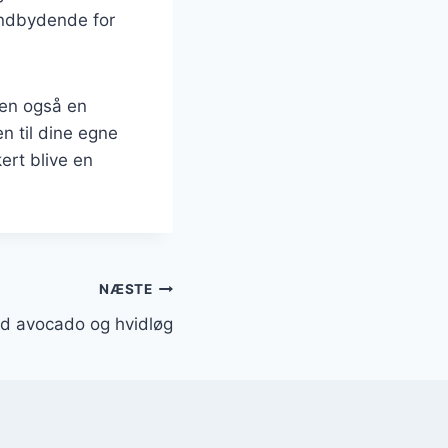
indbydende for
 men også en
n til dine egne
ert blive en
NÆSTE
med avocado og hvidløg