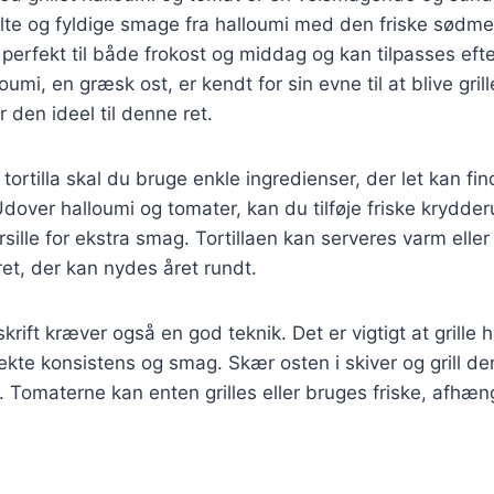
te og fyldige smage fra halloumi med den friske sødme 
 perfekt til både frokost og middag og kan tilpasses ef
umi, en græsk ost, er kendt for sin evne til at blive gril
r den ideel til denne ret.
tortilla skal du bruge enkle ingredienser, der let kan fin
over halloumi og tomater, kan du tilføje friske krydde
rsille for ekstra smag. Tortillaen kan serveres varm eller 
 ret, der kan nydes året rundt.
skrift kræver også en god teknik. Det er vigtigt at grille 
ekte konsistens og smag. Skær osten i skiver og grill dem
 Tomaterne kan enten grilles eller bruges friske, afhæng