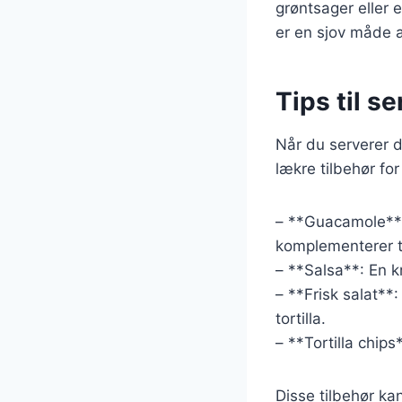
grøntsager eller 
er en sjov måde 
Tips til se
Når du serverer di
lækre tilbehør for
– **Guacamole**:
komplementerer to
– **Salsa**: En kr
– **Frisk salat**
tortilla.
– **Tortilla chip
Disse tilbehør ka