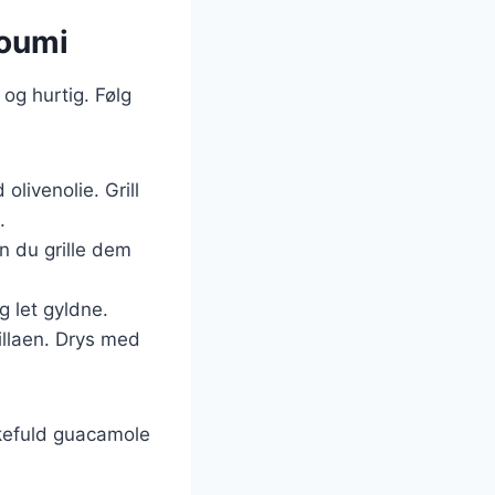
loumi
 og hurtig. Følg
livenolie. Grill
.
n du grille dem
g let gyldne.
tillaen. Drys med
skefuld guacamole