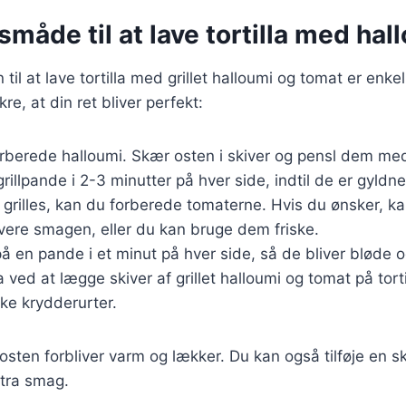
åde til at lave tortilla med hal
l at lave tortilla med grillet halloumi og tomat er enkel
ikre, at din ret bliver perfekt:
orberede halloumi. Skær osten i skiver og pensl dem med o
illpande i 2-3 minutter på hver side, indtil de er gyldne
 grilles, kan du forberede tomaterne. Hvis du ønsker, ka
sivere smagen, eller du kan bruge dem friske.
på en pande i et minut på hver side, så de bliver bløde o
la ved at lægge skiver af grillet halloumi og tomat på tor
ske krydderurter.
 osten forbliver varm og lækker. Du kan også tilføje en 
stra smag.