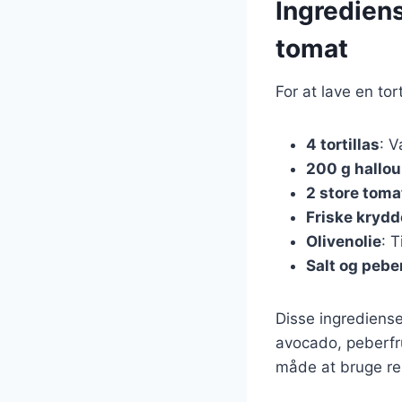
Ingrediens
tomat
For at lave en tor
4 tortillas
: V
200 g hallo
2 store toma
Friske krydd
Olivenolie
: T
Salt og pebe
Disse ingrediense
avocado, peberfru
måde at bruge re