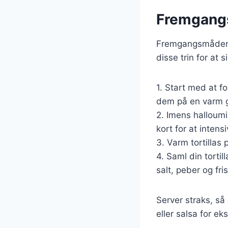
Fremgangsm
Fremgangsmåden ti
disse trin for at s
1. Start med at f
dem på en varm gr
2. Imens halloumi
kort for at inten
3. Varm tortillas 
4. Saml din tortil
salt, peber og fri
Server straks, så
eller salsa for ek