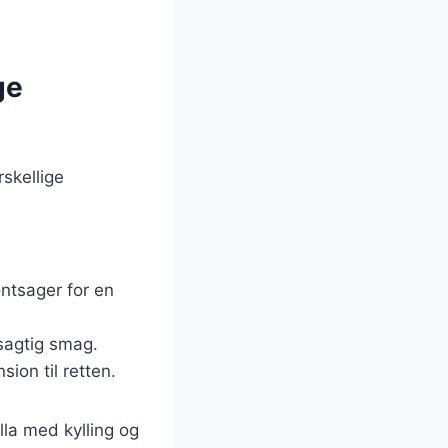
ge
rskellige
ntsager for en
rsagtig smag.
sion til retten.
lla med kylling og