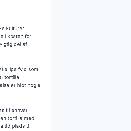
e kulturer i
e i kosten for
igtig del af
rskellige fyld som
 tortilla
alsa er blot nogle
es til enhver
 en tortilla med
ltid plads til