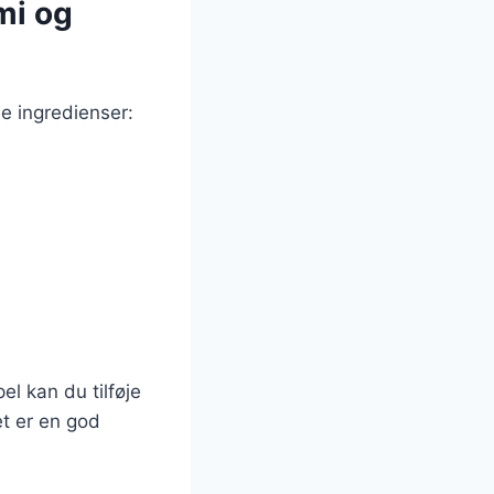
umi og
de ingredienser:
l kan du tilføje
et er en god