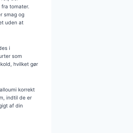
fra tomater.
ter smag og
let uden at
des i
rurter som
kold, hvilket gør
halloumi korrekt
, indtil de er
igt af din