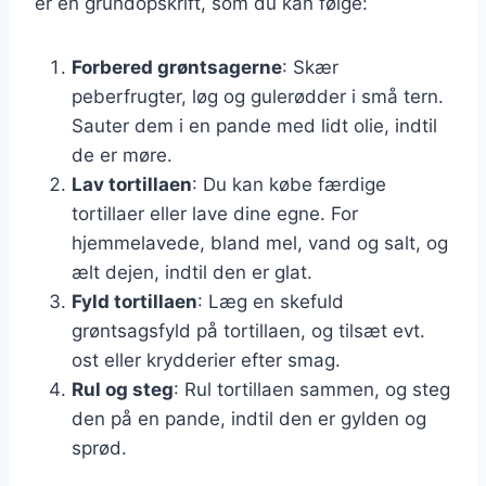
er en grundopskrift, som du kan følge:
Forbered grøntsagerne
: Skær
peberfrugter, løg og gulerødder i små tern.
Sauter dem i en pande med lidt olie, indtil
de er møre.
Lav tortillaen
: Du kan købe færdige
tortillaer eller lave dine egne. For
hjemmelavede, bland mel, vand og salt, og
ælt dejen, indtil den er glat.
Fyld tortillaen
: Læg en skefuld
grøntsagsfyld på tortillaen, og tilsæt evt.
ost eller krydderier efter smag.
Rul og steg
: Rul tortillaen sammen, og steg
den på en pande, indtil den er gylden og
sprød.