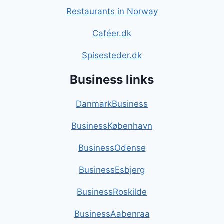
Restaurants in Norway
Caféer.dk
Spisesteder.dk
Business links
DanmarkBusiness
BusinessKøbenhavn
BusinessOdense
BusinessEsbjerg
BusinessRoskilde
BusinessAabenraa