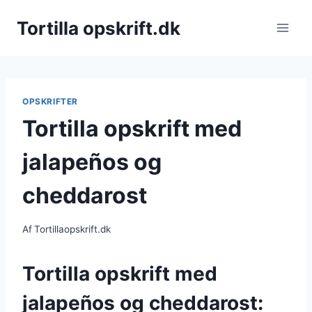
Fortsæt
Tortilla opskrift.dk
til
indhold
OPSKRIFTER
Tortilla opskrift med
jalapeños og
cheddarost
Af
Tortillaopskrift.dk
Tortilla opskrift med
jalapeños og cheddarost: