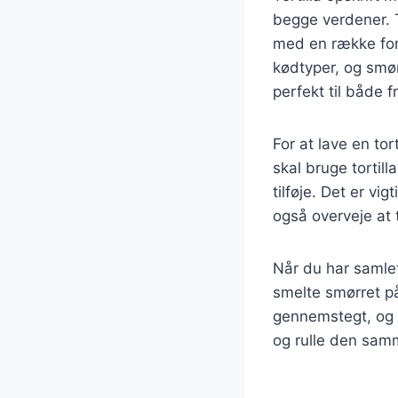
begge verdener. T
med en række fors
kødtyper, og smør
perfekt til både 
For at lave en to
skal bruge tortil
tilføje. Det er vi
også overveje at t
Når du har samlet
smelte smørret på
gennemstegt, og t
og rulle den sam