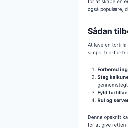
for at skabe en e
også populære, d
Sådan tilb
At lave en tortil
simpel trin-for-tri
Forbered in
Steg kalkun
gennemstegt
Fyld tortilla
Rul og serve
Denne opskrift kan
for at give retten