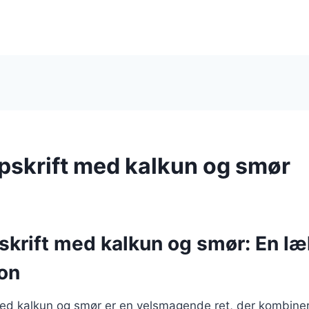
opskrift med kalkun og smør
pskrift med kalkun og smør: En l
on
 med kalkun og smør er en velsmagende ret, der kombiner