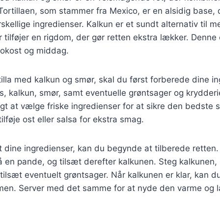
ortillaen, som stammer fra Mexico, er en alsidig base, 
kellige ingredienser. Kalkun er et sundt alternativ til m
 tilføjer en rigdom, der gør retten ekstra lækker. Denne 
frokost og middag.
rtilla med kalkun og smør, skal du først forberede dine i
las, kalkun, smør, samt eventuelle grøntsager og krydderi
gtigt at vælge friske ingredienser for at sikre den bedst
ilføje ost eller salsa for ekstra smag.
 dine ingredienser, kan du begynde at tilberede retten.
 en pande, og tilsæt derefter kalkunen. Steg kalkunen, i
ilsæt eventuelt grøntsager. Når kalkunen er klar, kan du 
men. Server med det samme for at nyde den varme og 