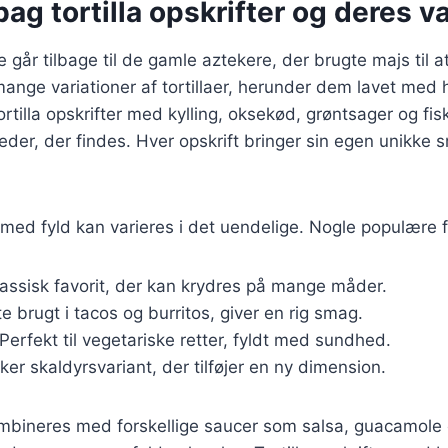
bag tortilla opskrifter og deres v
ie går tilbage til de gamle aztekere, der brugte majs til a
mange variationer af tortillaer, herunder dem lavet med
Tortilla opskrifter med kylling, oksekød, grøntsager og fis
er, der findes. Hver opskrift bringer sin egen unikke sm
r med fyld kan varieres i det uendelige. Nogle populære f
lassisk favorit, der kan krydres på mange måder.
te brugt i tacos og burritos, giver en rig smag.
 Perfekt til vegetariske retter, fyldt med sundhed.
ker skaldyrsvariant, der tilføjer en ny dimension.
ombineres med forskellige saucer som salsa, guacamole 