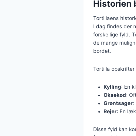
Historien 
Tortillaens histor
I dag findes der 
forskellige fyld. 
de mange mulighed
bordet.
Tortilla opskrifte
Kylling
: En k
Oksekød
: Of
Grøntsager
:
Rejer
: En læk
Disse fyld kan k