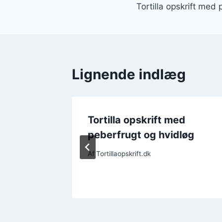
Tortilla opskrift med
Lignende indlæg
d
Tortilla opskrift med
r
peberfrugt og hvidløg
Af
Tortillaopskrift.dk