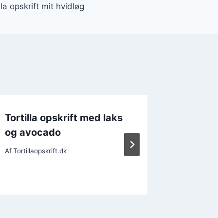
lla opskrift mit hvidløg
Tortilla opskrift med laks
Tortill
og avocado
krydre
Af
Tortillaopskrift.dk
Af
Tortillao