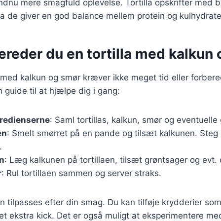
ndnu mere smagfuld oplevelse. Tortilla opskrifter med b
a de giver en god balance mellem protein og kulhydrate
ereder du en tortilla med kalkun
la med kalkun og smør kræver ikke meget tid eller forbere
n guide til at hjælpe dig i gang:
gredienserne
: Saml tortillas, kalkun, smør og eventuelle
en
: Smelt smørret på en pande og tilsæt kalkunen. Steg i
.
en
: Læg kalkunen på tortillaen, tilsæt grøntsager og evt. 
r
: Rul tortillaen sammen og server straks.
 tilpasses efter din smag. Du kan tilføje krydderier som c
 et ekstra kick. Det er også muligt at eksperimentere med