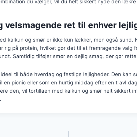
mbination du vælger, vil du helt sikkert nyde den lækre
 velsmagende ret til enhver lejl
 med kalkun og smør er ikke kun lækker, men også sund. 
 rig på protein, hvilket gør det til et fremragende valg 
undt. Samtidig tilføjer smør en dejlig smag, der gør rett
 ideel til både hverdag og festlige lejligheder. Den kan
 til en picnic eller som en hurtig middag efter en travl d
ere den, vil tortillaen med kalkun og smør helt sikkert 
.
gation