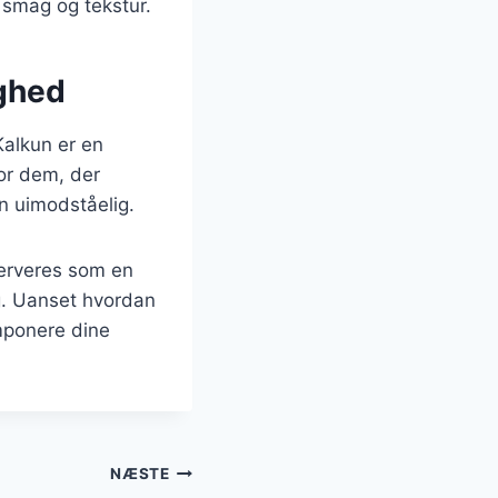
 smag og tekstur.
ighed
Kalkun er en
for dem, der
en uimodståelig.
 serveres som en
ag. Uanset hvordan
imponere dine
NÆSTE