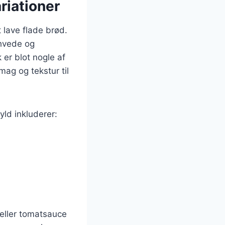
ariationer
t lave flade brød.
 hvede og
k er blot nogle af
ag og tekstur til
yld inkluderer:
eller tomatsauce