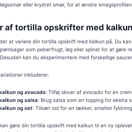
øgssmør eller krydret smør, for at ændre smagsprofilen
r af tortilla opskrifter med kalku
r at variere din tortilla opskrift med kalkun på. Du ka
e grøntsager som peberfrugt, løg eller spinat for at gøre 
. Desuden kan du eksperimentere med forskellige saucer
riationer inkluderer:
 kalkun og avocado
: Tilføj skiver af avocado for en cre
 kalkun og salsa
: Brug salsa som en topping for ekstra 
 kalkun og ost
: Tilsæt ost for en lækker, smeltet fyldning
kan gøre din tortilla opskrift med kalkun til en ny opleve