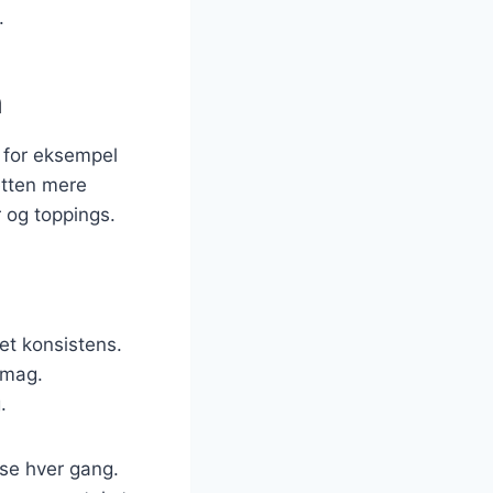
.
n
n for eksempel
retten mere
 og toppings.
met konsistens.
smag.
.
lse hver gang.