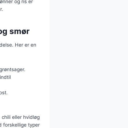
ønner og ris er
r.
 og smør
delse. Her er en
 grøntsager.
ndtil
ost.
hili eller hvidløg
 forskellige typer