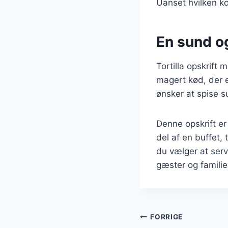
Uanset hvilken ko
En sund og
Tortilla opskrift
magert kød, der er
ønsker at spise s
Denne opskrift er
del af en buffet,
du vælger at serv
gæster og familie
Indlægsnavi
FORRIGE