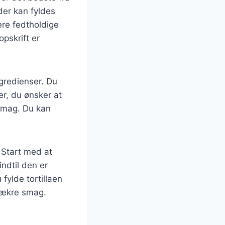
der kan fyldes
ere fedtholdige
opskrift er
ngredienser. Du
er, du ønsker at
e smag. Du kan
 Start med at
ndtil den er
fylde tortillaen
lækre smag.