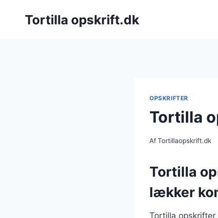
Fortsæt
Tortilla opskrift.dk
til
indhold
OPSKRIFTER
Tortilla 
Af
Tortillaopskrift.dk
Tortilla o
lækker ko
Tortilla opskrift