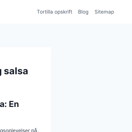
Tortilla opskrift
Blog
Sitemap
g salsa
a: En
agsoplevelser på.