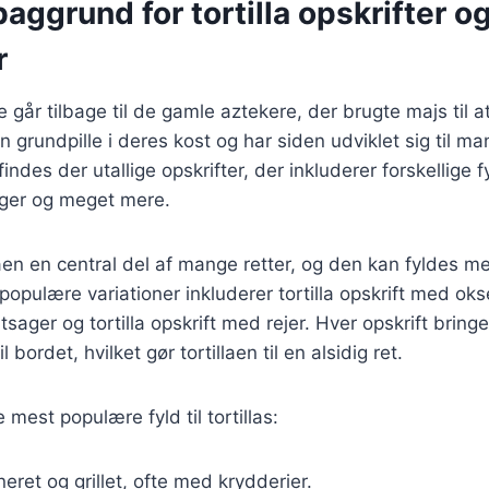
baggrund for tortilla opskrifter o
r
ie går tilbage til de gamle aztekere, der brugte majs til a
 grundpille i deres kost og har siden udviklet sig til ma
 findes der utallige opskrifter, der inkluderer forskellige f
ger og meget mere.
llaen en central del af mange retter, og den kan fyldes
opulære variationer inkluderer tortilla opskrift med okse
sager og tortilla opskrift med rejer. Hver opskrift bring
 bordet, hvilket gør tortillaen til en alsidig ret.
 mest populære fyld til tortillas:
neret og grillet, ofte med krydderier.