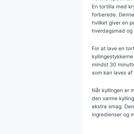
En tortilla med k
forberede. Denne 
hvilket giver en p
hverdagsmad og fe
For at lave en tor
kyllingestykkerne 
mindst 30 minutte
som kan laves af f
Når kyllingen er m
den varme kylling
ekstra smag. Denn
ingredienser og 