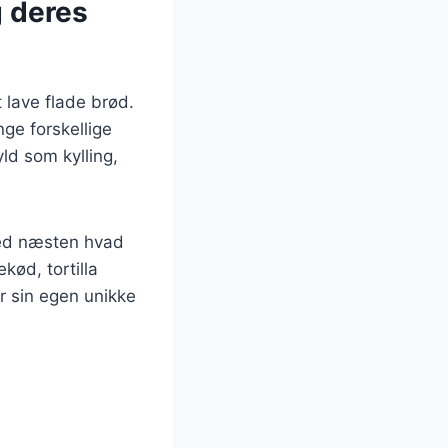
g deres
t lave flade brød.
nge forskellige
yld som kylling,
 med næsten hvad
kød, tortilla
er sin egen unikke