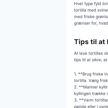
Hver type fyld br
tortilla med svine
med friske grønts
grænser for, hvad 
Tips til a
At lave tortillas
tips til at sikre, 
1. **Brug friske i
tortilla. Vælg fri
2. **Mariner kyll
kyllingen trække 
3. **Varm tortill
pande eller i ovn