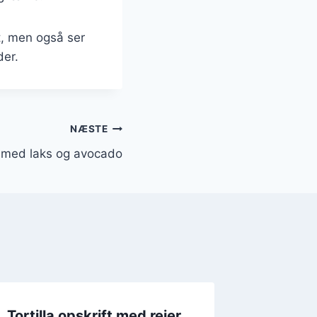
t, men også ser
der.
NÆSTE
ft med laks og avocado
Tortilla opskrift med rejer
Tortill