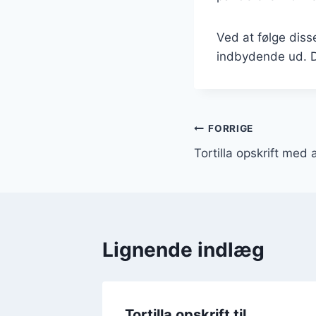
Ved at følge diss
indbydende ud. De
Indlægsnavi
FORRIGE
Tortilla opskrift me
Lignende indlæg
d
Tortilla opskrift til