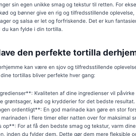
inger sin egen unikke smag og tekstur til retten. For ek
kød og bønner give en rig og tilfredsstillende oplevelse,
ager og salsa er let og forfriskende. Det er kun fantasie
du kan fylde i din tortilla.
t lave den perfekte tortilla derhj
 derhjemme kan være en sjov og tilfredsstillende oplevels
at dine tortillas bliver perfekte hver gang:
ngredienser**: Kvaliteten af dine ingredienser vil påvirk
ske grøntsager, kød og krydderier for det bedste resultat.
ingen ordentligt**: En god marinade kan gøre en stor for
i marinaden i flere timer eller natten over for maksimal 
as op**: For at få den bedste smag og tekstur, varm dine 
en, inden du fylder dem. Dette gør dem mere fleksible o