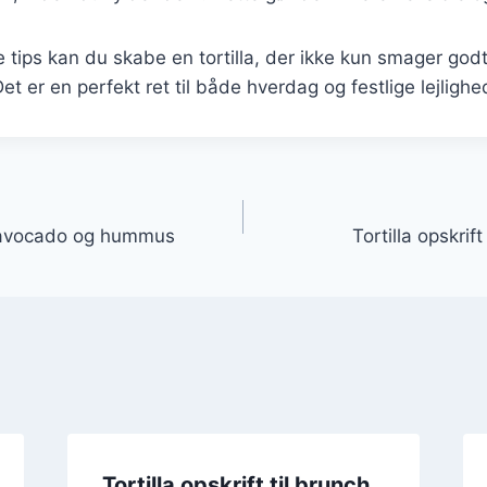
e tips kan du skabe en tortilla, der ikke kun smager god
t er en perfekt ret til både hverdag og festlige lejlighe
gation
d avocado og hummus
Tortilla opskri
Tortilla opskrift til brunch