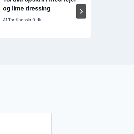
og lime dressing
oksekød
Af
Tortillaopskrift.dk
Af
Tortillao