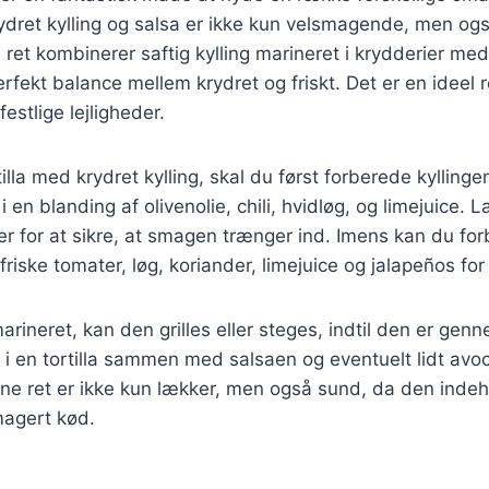
rydret kylling og salsa er ikke kun velsmagende, men ogs
ret kombinerer saftig kylling marineret i krydderier med 
erfekt balance mellem krydret og friskt. Det er en ideel r
stlige lejligheder.
tilla med krydret kylling, skal du først forberede kyllinge
i en blanding af olivenolie, chili, hvidløg, og limejuice. 
r for at sikre, at smagen trænger ind. Imens kan du fo
riske tomater, løg, koriander, limejuice og jalapeños for 
arineret, kan den grilles eller steges, indtil den er gen
 i en tortilla sammen med salsaen og eventuelt lidt avoc
e ret er ikke kun lækker, men også sund, da den indeho
magert kød.