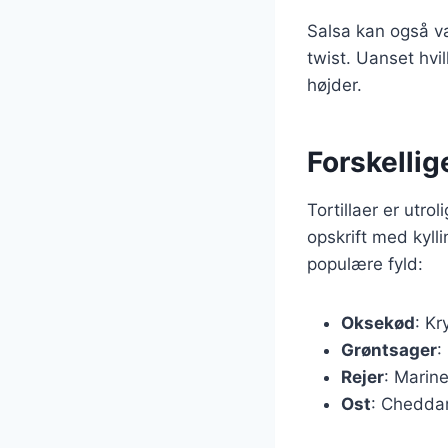
Salsa kan også v
twist. Uanset hvilk
højder.
Forskellige
Tortillaer er utro
opskrift med kyll
populære fyld:
Oksekød
: K
Grøntsager
:
Rejer
: Marine
Ost
: Cheddar