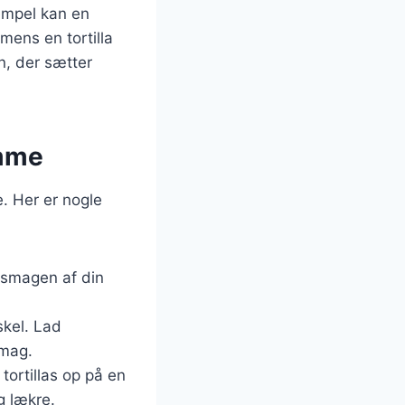
sempel kan en
 mens en tortilla
n, der sætter
emme
e. Her er nogle
e smagen af din
skel. Lad
smag.
tortillas op på en
g lækre.