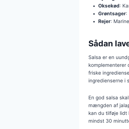
Oksekød
: Ka
Grøntsager
:
Rejer
: Marine
Sådan laver
Salsa er en uundg
komplementerer de
friske ingrediens
ingredienserne i
En god salsa ska
mængden af jalape
kan du tilføje lid
mindst 30 minutt