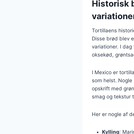
Historisk 
variatione
Tortillaens histor
Disse brød blev en
variationer. I dag
oksekød, grøntsa
I Mexico er torti
som helst. Nogle p
opskrift med grønt
smag og tekstur til
Her er nogle af de
Kylling
: Mari