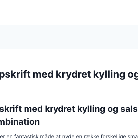
opskrift med krydret kylling o
pskrift med krydret kylling og sals
mbination
er er en fantastisk måde at nyde en række forskellige sm