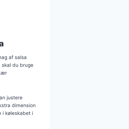
la
mag af salsa
, skal du bruge
Skær
an justere
ekstra dimension
 i køleskabet i