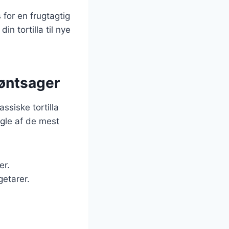
for en frugtagtig
in tortilla til nye
grøntsager
ssiske tortilla
ogle af de mest
er.
getarer.