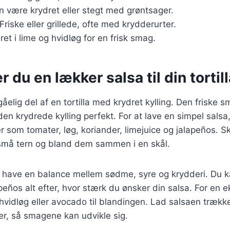
n være krydret eller stegt med grøntsager.
 Friske eller grillede, ofte med krydderurter.
ret i lime og hvidløg for en frisk smag.
 du en lækker salsa til din tortil
åelig del af en tortilla med krydret kylling. Den friske s
n krydrede kylling perfekt. For at lave en simpel salsa
er som tomater, løg, koriander, limejuice og jalapeños. 
 små tern og bland dem sammen i en skål.
l have en balance mellem sødme, syre og krydderi. Du k
ños alt efter, hvor stærk du ønsker din salsa. For en 
t hvidløg eller avocado til blandingen. Lad salsaen trække
er, så smagene kan udvikle sig.