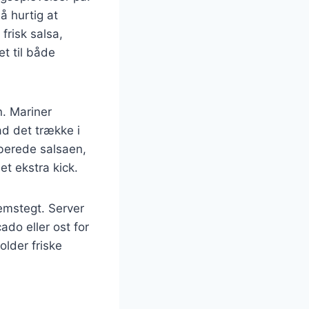
å hurtig at
frisk salsa,
et til både
n. Mariner
Lad det trække i
rberede salsaen,
et ekstra kick.
nemstegt. Server
ado eller ost for
lder friske